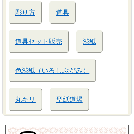
彫り方
道具
道具セット販売
渋紙
色渋紙（いろしぶがみ）
丸キリ
型紙道場