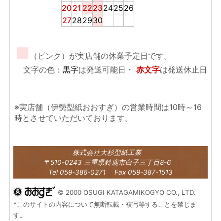
20
21
22
23
24
25
26
27
28
29
30
■
（ピンク）が実店舗の休業予定日です。
文字の色：
黒字
は発送可能日・
赤文字
は発送休止日
※実店舗（伊勢型紙おおすぎ）の営業時間は10時～16
時とさせていただいております。
株式会社大杉型紙工業
〒510-0243 三重県鈴鹿市白子三丁目8-6
Tel 059-386-0271 Fax 059-387-1513
© 2000 OSUGI KATAGAMIKOGYO CO., LTD.
*このサイトの内容について無断転載・複写等することを禁じま
す。