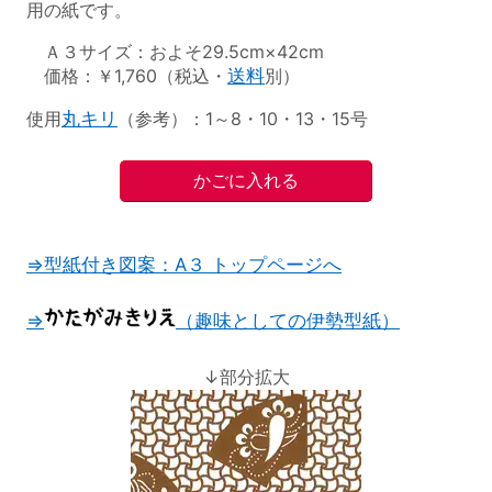
用の紙です。
Ａ３サイズ：およそ29.5cm×42cm
価格：￥1,760（税込・
送料
別）
使用
丸キリ
（参考）：1～8・10・13・15号
⇒型紙付き図案：A３ トップページへ
⇒
（趣味としての伊勢型紙）
↓部分拡大