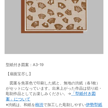
型紙付き図案：A3-19
【扇面宝尽し】
図案を焦茶色で印刷した紙と、無地の渋紙（各1枚）
がセットになっています。出来上がった作品は切り絵・
彫刻作品としてお楽しみください。→
「型紙付き図
案」について
※渋紙は、和紙を
柿渋
で加工した彫刻しやすい
伊勢型紙