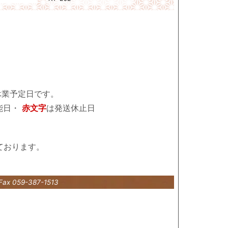
休業予定日です。
能日・
赤文字
は発送休止日
ております。
Fax 059-387-1513