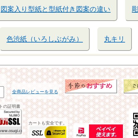
図案入り型紙と型紙付き図案の違い
色渋紙（いろしぶがみ）
丸キリ
全商品レビューを見る
イトの証明書
カートも安全です。