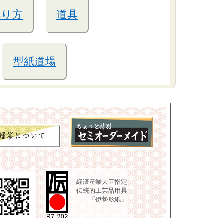
彫り方
道具
型紙道場
経済産業大臣指定
伝統的工芸品用具
「伊勢形紙」