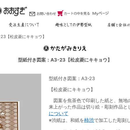
3-23【松皮菱にキキョウ】
型紙付き図案：A3-23【松皮菱にキキョウ】
型紙付き図案：A3-23
【松皮菱にキキョウ】
図案を焦茶色で印刷した紙と、無地の
来上がった作品は切り絵・彫刻作品と
について
※渋紙は、和紙を
柿渋
で加工した彫刻