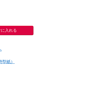
へ
勢型紙）