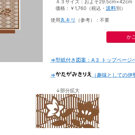
Ａ３サイズ：およそ29.5cm×42cm
価格：￥1,760（税込・
送料
別）
使用
丸キリ
（参考）：不要
⇒型紙付き図案：A３ トップページ
⇒
（趣味としての伊
↓部分拡大