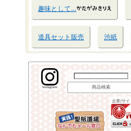
趣味として…
道具セット販売
渋紙
企業/サ