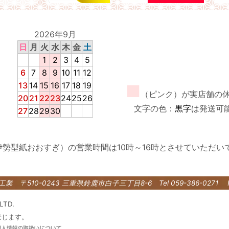
2026年9月
日
月
火
水
木
金
土
1
2
3
4
5
6
7
8
9
10
11
12
13
14
15
16
17
18
19
■
（ピンク）が実店舗の
20
21
22
23
24
25
26
文字の色：
黒字
は発送可
27
28
29
30
伊勢型紙おおすぎ）の営業時間は10時～16時とさせていただい
紙工業
〒510-0243 三重県鈴鹿市白子三丁目8-6
Tel 059-386-0271 
LTD.
禁じます。