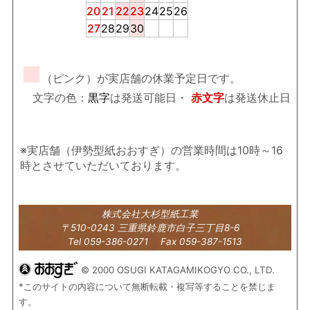
20
21
22
23
24
25
26
27
28
29
30
■
（ピンク）が実店舗の休業予定日です。
文字の色：
黒字
は発送可能日・
赤文字
は発送休止日
※実店舗（伊勢型紙おおすぎ）の営業時間は10時～16
時とさせていただいております。
株式会社大杉型紙工業
〒510-0243 三重県鈴鹿市白子三丁目8-6
Tel 059-386-0271 Fax 059-387-1513
© 2000 OSUGI KATAGAMIKOGYO CO., LTD.
*このサイトの内容について無断転載・複写等することを禁じま
す。