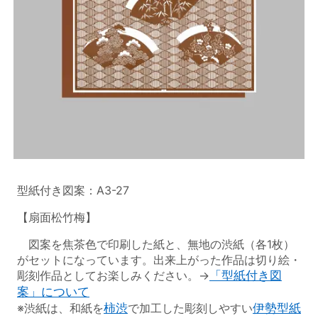
型紙付き図案：A3-27
【扇面松竹梅】
図案を焦茶色で印刷した紙と、無地の渋紙（各1枚）
がセットになっています。出来上がった作品は切り絵・
彫刻作品としてお楽しみください。→
「型紙付き図
案」について
※渋紙は、和紙を
柿渋
で加工した彫刻しやすい
伊勢型紙