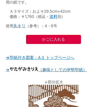
用の紙です。
Ａ３サイズ：およそ29.5cm×42cm
価格：￥1,760（税込・
送料
別）
使用
丸キリ
（参考）：4・6号
⇒型紙付き図案：A３ トップページへ
⇒
（趣味としての伊勢型紙）
↓部分拡大