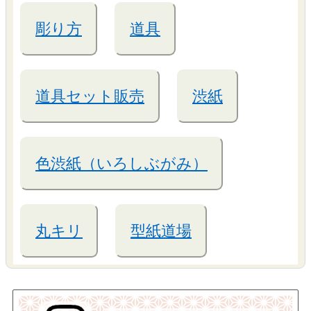
彫り方
道具
道具セット販売
渋紙
色渋紙（いろしぶがみ）
丸キリ
型紙道場