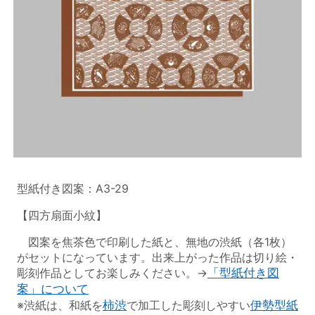
型紙付き図案：A3-29
【四方扇面小紋】
図案を焦茶色で印刷した紙と、無地の渋紙（各1枚）
がセットになっています。出来上がった作品は切り絵・
彫刻作品としてお楽しみください。→
「型紙付き図
案」について
※渋紙は、和紙を
柿渋
で加工した彫刻しやすい
伊勢型紙