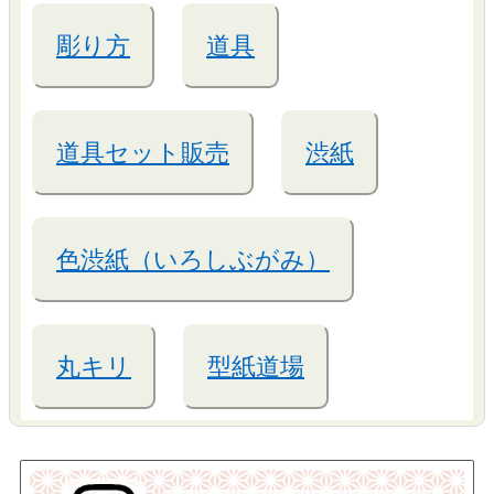
彫り方
道具
道具セット販売
渋紙
色渋紙（いろしぶがみ）
丸キリ
型紙道場