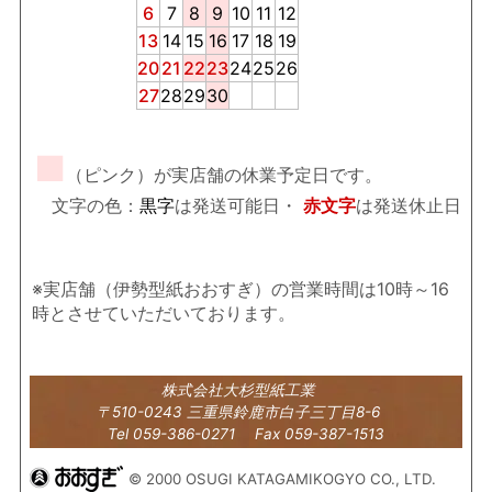
6
7
8
9
10
11
12
13
14
15
16
17
18
19
20
21
22
23
24
25
26
27
28
29
30
■
（ピンク）が実店舗の休業予定日です。
文字の色：
黒字
は発送可能日・
赤文字
は発送休止日
※実店舗（伊勢型紙おおすぎ）の営業時間は10時～16
時とさせていただいております。
株式会社大杉型紙工業
〒510-0243 三重県鈴鹿市白子三丁目8-6
Tel 059-386-0271 Fax 059-387-1513
© 2000 OSUGI KATAGAMIKOGYO CO., LTD.