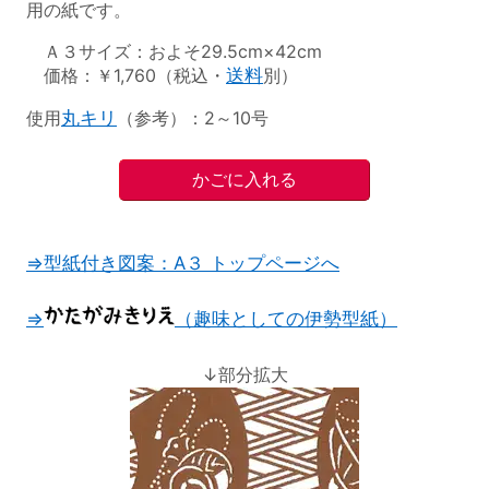
用の紙です。
Ａ３サイズ：およそ29.5cm×42cm
価格：￥1,760（税込・
送料
別）
使用
丸キリ
（参考）：2～10号
⇒型紙付き図案：A３ トップページへ
⇒
（趣味としての伊勢型紙）
↓部分拡大