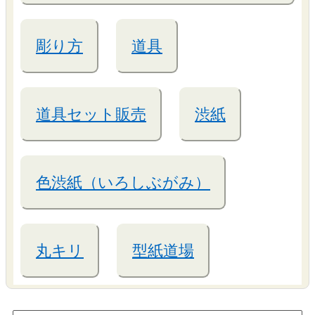
彫り方
道具
道具セット販売
渋紙
色渋紙（いろしぶがみ）
丸キリ
型紙道場