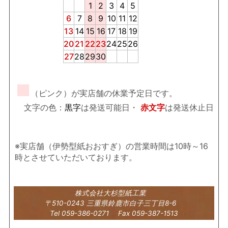
1
2
3
4
5
6
7
8
9
10
11
12
13
14
15
16
17
18
19
20
21
22
23
24
25
26
27
28
29
30
■
（ピンク）が実店舗の休業予定日です。
文字の色：
黒字
は発送可能日・
赤文字
は発送休止日
※実店舗（伊勢型紙おおすぎ）の営業時間は10時～16
時とさせていただいております。
株式会社大杉型紙工業
〒510-0243 三重県鈴鹿市白子三丁目8-6
Tel 059-386-0271 Fax 059-387-1513