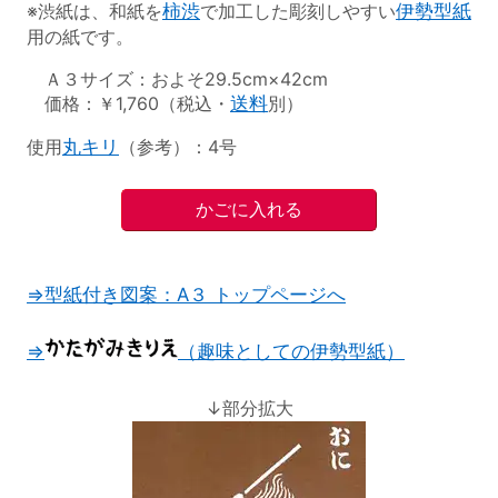
※渋紙は、和紙を
柿渋
で加工した彫刻しやすい
伊勢型紙
用の紙です。
Ａ３サイズ：およそ29.5cm×42cm
価格：￥1,760（税込・
送料
別）
使用
丸キリ
（参考）：4号
⇒型紙付き図案：A３ トップページへ
⇒
（趣味としての伊勢型紙）
↓部分拡大