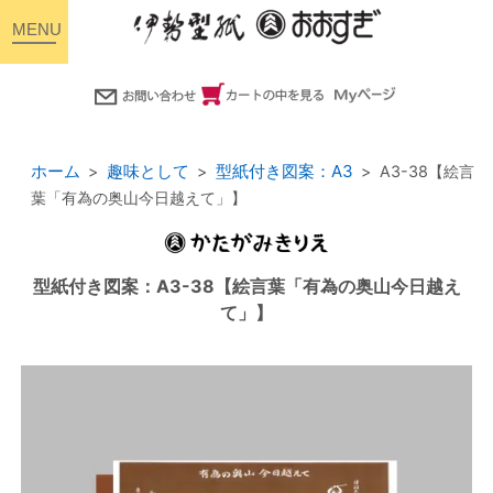
toggle
navigation
ホーム
趣味として
型紙付き図案：A3
A3-38【絵言
葉「有為の奥山今日越えて」】
型紙付き図案：A3-38【絵言葉「有為の奥山今日越え
て」】