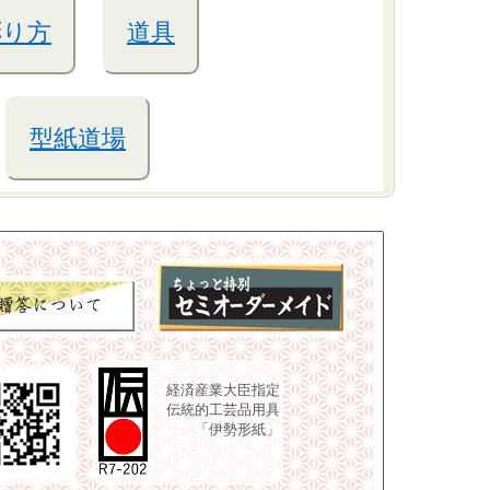
彫り方
道具
型紙道場
経済産業大臣指定
伝統的工芸品用具
「伊勢形紙」