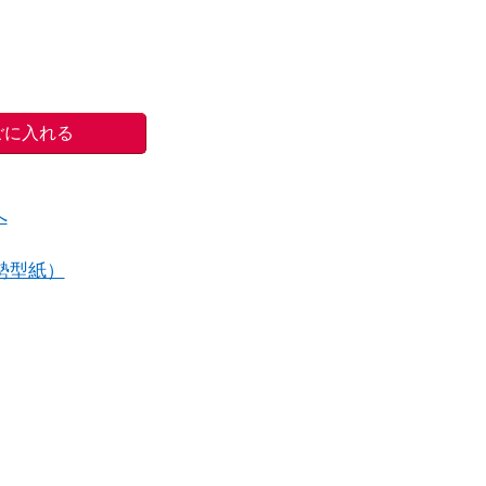
へ
勢型紙）