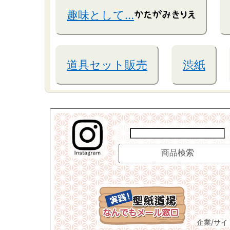
趣味として…
道具セット販売
渋紙
企業/サ