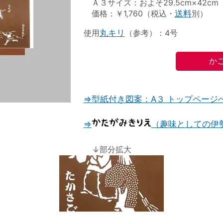
Ａ３サイズ：およそ29.5cm×42cm
価格：￥1,760（税込・
送料
別）
使用
丸キリ
（参考）：4号
⇒型紙付き図案：A３ トップページ
⇒
（趣味としての伊
↓部分拡大