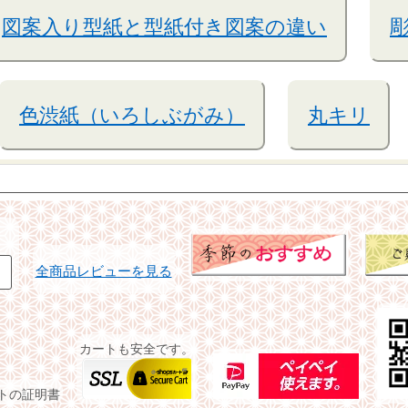
図案入り型紙と型紙付き図案の違い
色渋紙（いろしぶがみ）
丸キリ
全商品レビューを見る
カートも安全です。
イトの証明書