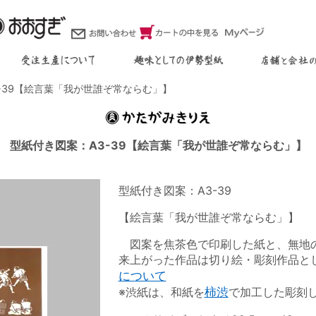
3-39【絵言葉「我が世誰ぞ常ならむ」】
型紙付き図案：A3-39【絵言葉「我が世誰ぞ常ならむ」】
型紙付き図案：A3-39
【絵言葉「我が世誰ぞ常ならむ」】
図案を焦茶色で印刷した紙と、無地の
来上がった作品は切り絵・彫刻作品と
について
※渋紙は、和紙を
柿渋
で加工した彫刻