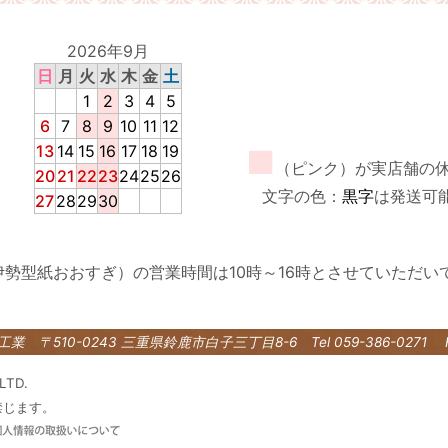
2026年9月
日
月
火
水
木
金
土
1
2
3
4
5
6
7
8
9
10
11
12
13
14
15
16
17
18
19
■
（ピンク）が実店舗の
20
21
22
23
24
25
26
文字の色：
黒字
は発送可
27
28
29
30
伊勢型紙おおすぎ）の営業時間は10時～16時とさせていただい
紙工業
〒510-0243 三重県鈴鹿市白子三丁目8-6
Tel 059-386-0271 
LTD.
禁じます。