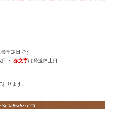
休業予定日です。
能日・
赤文字
は発送休止日
ております。
Fax 059-387-1513