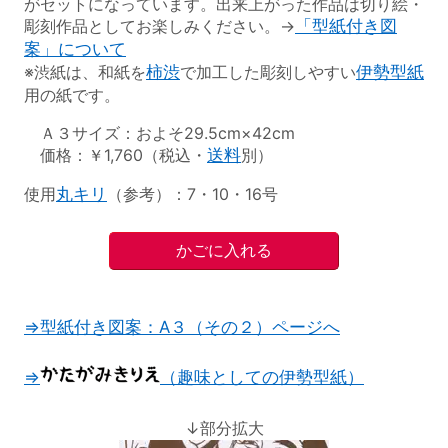
がセットになっています。出来上がった作品は切り絵・
彫刻作品としてお楽しみください。→
「型紙付き図
案」について
※渋紙は、和紙を
柿渋
で加工した彫刻しやすい
伊勢型紙
用の紙です。
Ａ３サイズ：およそ29.5cm×42cm
価格：￥1,760（税込・
送料
別）
使用
丸キリ
（参考）：7・10・16号
⇒型紙付き図案：A３（その２）ページへ
⇒
（趣味としての伊勢型紙）
↓部分拡大