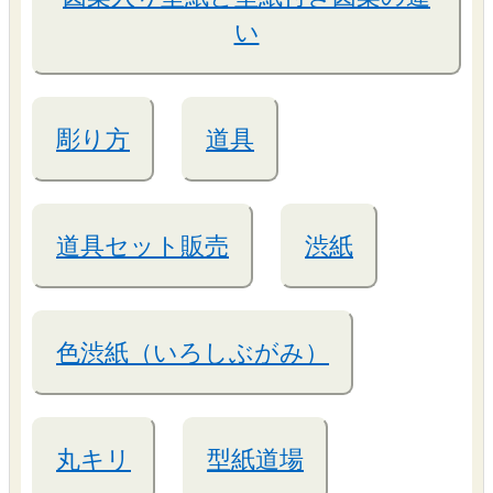
い
彫り方
道具
道具セット販売
渋紙
色渋紙（いろしぶがみ）
丸キリ
型紙道場