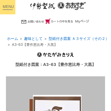
toggle
navigation
ホーム
趣味として
型紙付き図案 Ａ３サイズ（その２）
A3-63【豊作恵比寿・大黒】
型紙付き図案：A3-63【豊作恵比寿・大黒】