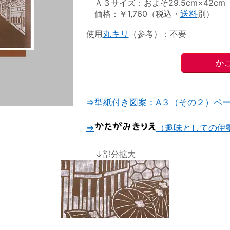
Ａ３サイズ：およそ29.5cm×42cm
価格：￥1,760（税込・
送料
別）
使用
丸キリ
（参考）：不要
⇒型紙付き図案：A３（その２）ペ
⇒
（趣味としての伊
↓部分拡大