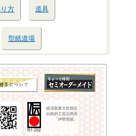
彫り方
道具
型紙道場
経済産業大臣指定
伝統的工芸品用具
「伊勢形紙」