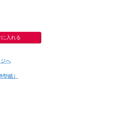
ージへ
勢型紙）