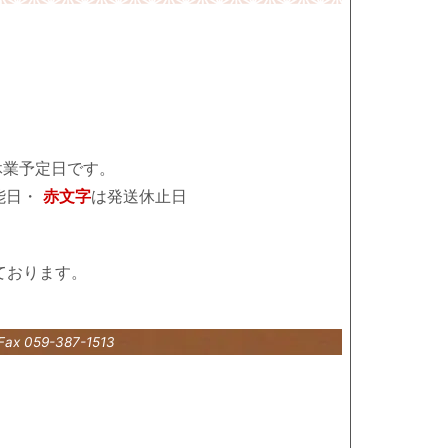
休業予定日です。
能日・
赤文字
は発送休止日
ております。
Fax 059-387-1513