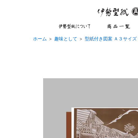
ホーム
趣味として
型紙付き図案 Ａ３サイズ