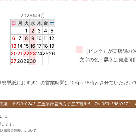
2026年9月
日
月
火
水
木
金
土
1
2
3
4
5
6
7
8
9
10
11
12
13
14
15
16
17
18
19
■
（ピンク）が実店舗の
20
21
22
23
24
25
26
文字の色：
黒字
は発送可
27
28
29
30
伊勢型紙おおすぎ）の営業時間は10時～16時とさせていただい
紙工業
〒510-0243 三重県鈴鹿市白子三丁目8-6
Tel 059-386-0271 
LTD.
禁じます。