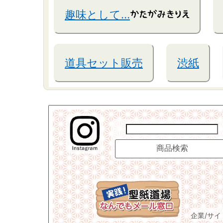
趣味として…
道具セット販売
渋紙
企業/サ