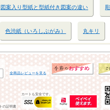
図案入り型紙と型紙付き図案の違い
色渋紙（いろしぶがみ）
丸キリ
全商品レビューを見る
カートも安全です。
イトの証明書