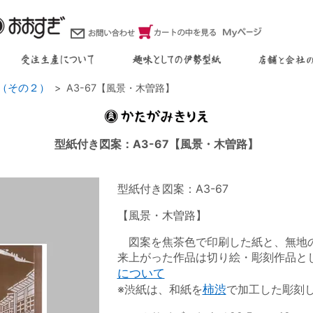
（その２）
A3-67【風景・木曽路】
型紙付き図案：A3-67【風景・木曽路】
型紙付き図案：A3-67
【風景・木曽路】
図案を焦茶色で印刷した紙と、無地の
来上がった作品は切り絵・彫刻作品と
について
※渋紙は、和紙を
柿渋
で加工した彫刻