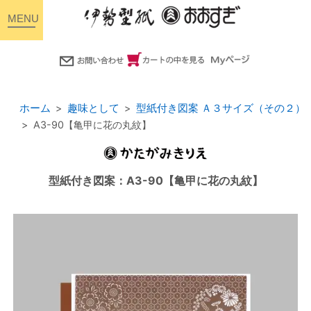
toggle
navigation
ホーム
趣味として
型紙付き図案 Ａ３サイズ（その２）
A3-90【亀甲に花の丸紋】
型紙付き図案：A3-90【亀甲に花の丸紋】