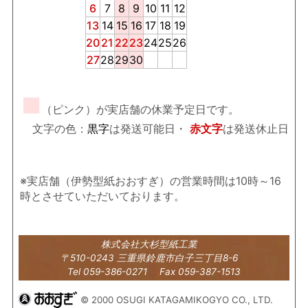
6
7
8
9
10
11
12
13
14
15
16
17
18
19
20
21
22
23
24
25
26
27
28
29
30
■
（ピンク）が実店舗の休業予定日です。
文字の色：
黒字
は発送可能日・
赤文字
は発送休止日
※実店舗（伊勢型紙おおすぎ）の営業時間は10時～16
時とさせていただいております。
株式会社大杉型紙工業
〒510-0243 三重県鈴鹿市白子三丁目8-6
Tel 059-386-0271 Fax 059-387-1513
© 2000 OSUGI KATAGAMIKOGYO CO., LTD.