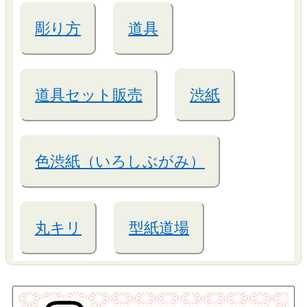
彫り方
道具
道具セット販売
渋紙
色渋紙（いろしぶがみ）
丸キリ
型紙道場