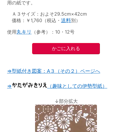
用の紙です。
Ａ３サイズ：およそ29.5cm×42cm
価格：￥1,760（税込・
送料
別）
使用
丸キリ
（参考）：10・12号
⇒型紙付き図案：A３（その２）ページへ
⇒
（趣味としての伊勢型紙）
↓部分拡大