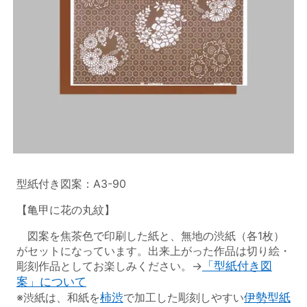
型紙付き図案：A3-90
【亀甲に花の丸紋】
図案を焦茶色で印刷した紙と、無地の渋紙（各1枚）
がセットになっています。出来上がった作品は切り絵・
彫刻作品としてお楽しみください。→
「型紙付き図
案」について
※渋紙は、和紙を
柿渋
で加工した彫刻しやすい
伊勢型紙