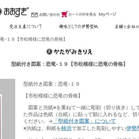
竜-１９【市松模様に恐竜の骨格】
型紙付き図案：恐竜-１９【市松模様に恐竜の骨格】
型紙付き図案：恐竜-１９
【市松模様に恐竜の骨格】
図案と渋紙※を重ねて一緒に彫刻（切り抜き）し
た作品は色紙（台紙）に貼って額に入れるなど、切
ください。→
「型紙付き図案」について
※渋紙は、和紙を
柿渋
で加工した彫刻しやすい
伊勢