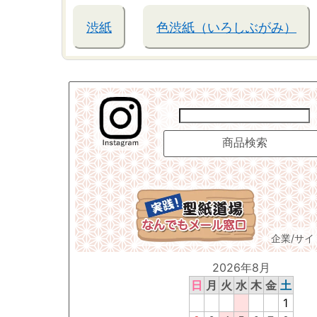
渋紙
色渋紙（いろしぶがみ）
企業/サ
2026年8月
日
月
火
水
木
金
土
1