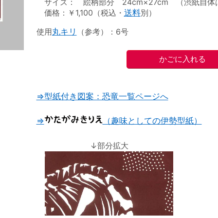
サイズ： 絵柄部分 24cm×27cm （渋紙自体は2
価格：￥1,100（税込・
送料
別）
使用
丸キリ
（参考）：6号
⇒型紙付き図案：恐竜一覧ページへ
⇒
（趣味としての伊勢型紙）
↓部分拡大