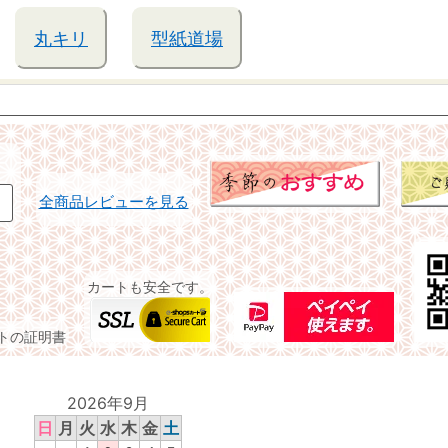
丸キリ
型紙道場
全商品レビューを見る
カートも安全です。
イトの証明書
2026年9月
日
月
火
水
木
金
土