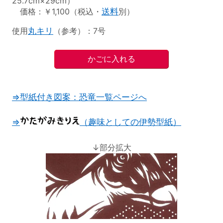
25.7cm×29cm）
価格：￥1,100（税込・
送料
別）
使用
丸キリ
（参考）：7号
⇒型紙付き図案：恐竜一覧ページへ
⇒
（趣味としての伊勢型紙）
↓部分拡大