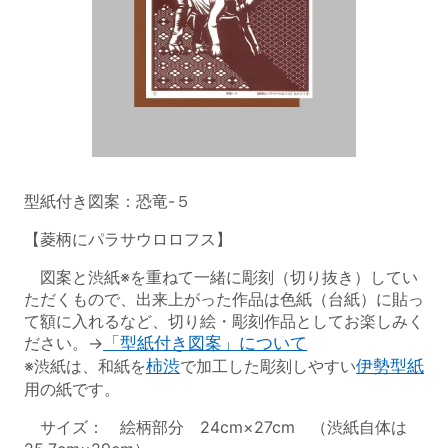
型紙付き図案：恐竜-５
【菱柄にパラサウロロフス】
図案と渋紙※を重ねて一緒に彫刻（切り抜き）してい
ただくもので、出来上がった作品は色紙（台紙）に貼っ
て額に入れるなど、切り絵・彫刻作品としてお楽しみく
ださい。→
「型紙付き図案」について
※渋紙は、和紙を
柿渋
で加工した彫刻しやすい
伊勢型紙
用の紙です。
サイズ： 絵柄部分 24cm×27cm （渋紙自体は