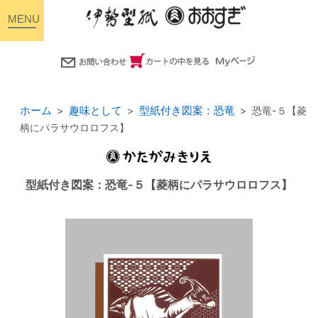
toggle
navigation
ホーム
趣味として
型紙付き図案：恐竜
恐竜-５【菱
柄にパラサウロロフス】
型紙付き図案：恐竜-５【菱柄にパラサウロロフス】