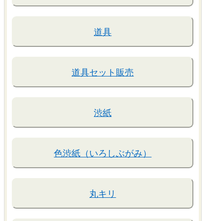
道具
道具セット販売
渋紙
色渋紙（いろしぶがみ）
丸キリ