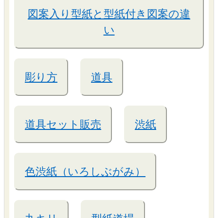
図案入り型紙と型紙付き図案の違
い
彫り方
道具
道具セット販売
渋紙
色渋紙（いろしぶがみ）