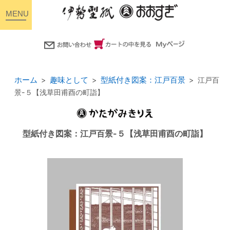
toggle
navigation
ホーム
趣味として
型紙付き図案：江戸百景
江戸百
景-５【浅草田甫酉の町詣】
型紙付き図案：江戸百景-５【浅草田甫酉の町詣】