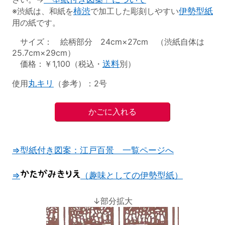
※渋紙は、和紙を
柿渋
で加工した彫刻しやすい
伊勢型紙
用の紙です。
サイズ： 絵柄部分 24cm×27cm （渋紙自体は
25.7cm×29cm）
価格：￥1,100（税込・
送料
別）
使用
丸キリ
（参考）：2号
⇒型紙付き図案：江戸百景 一覧ページへ
⇒
（趣味としての伊勢型紙）
↓部分拡大