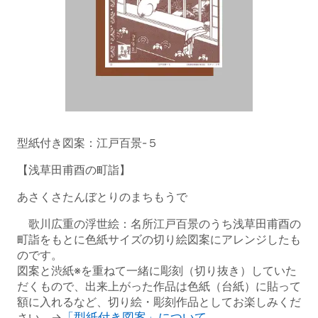
型紙付き図案：江戸百景-５
【浅草田甫酉の町詣】
あさくさたんぼとりのまちもうで
歌川広重の浮世絵：名所江戸百景のうち浅草田甫酉の
町詣をもとに色紙サイズの切り絵図案にアレンジしたも
のです。
図案と渋紙※を重ねて一緒に彫刻（切り抜き）していた
だくもので、出来上がった作品は色紙（台紙）に貼って
額に入れるなど、切り絵・彫刻作品としてお楽しみくだ
さい。→
「型紙付き図案」について