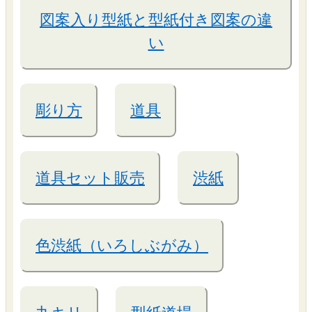
図案入り型紙と型紙付き図案の違
い
彫り方
道具
道具セット販売
渋紙
色渋紙（いろしぶがみ）