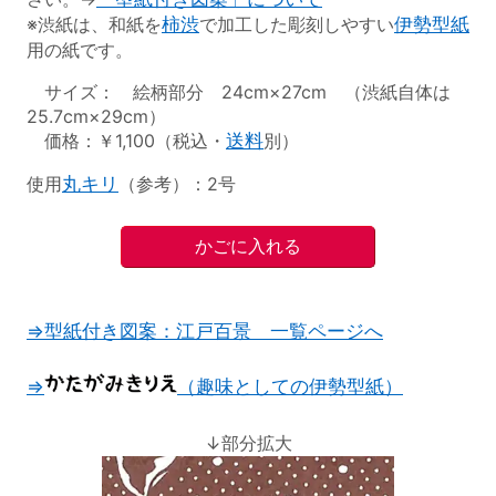
※渋紙は、和紙を
柿渋
で加工した彫刻しやすい
伊勢型紙
用の紙です。
サイズ： 絵柄部分 24cm×27cm （渋紙自体は
25.7cm×29cm）
価格：￥1,100（税込・
送料
別）
使用
丸キリ
（参考）：2号
⇒型紙付き図案：江戸百景 一覧ページへ
⇒
（趣味としての伊勢型紙）
↓部分拡大