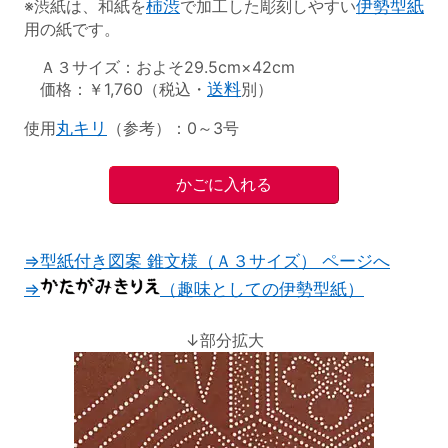
※渋紙は、和紙を
柿渋
で加工した彫刻しやすい
伊勢型紙
用の紙です。
Ａ３サイズ：およそ29.5cm×42cm
価格：￥1,760（税込・
送料
別）
使用
丸キリ
（参考）：0～3号
⇒型紙付き図案 錐文様（Ａ３サイズ） ページへ
⇒
（趣味としての伊勢型紙）
↓部分拡大