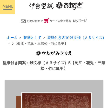
toggle
navigation
ホーム
趣味として
型紙付き図案 錐文様（Ａ３サイズ）
5【蜀江・花兎・三階松・竹に亀甲】
型紙付き図案：錐文様（Ａ３サイズ）5【蜀江・花兎・三階
松・竹に亀甲】