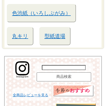
色渋紙（いろしぶがみ）
丸キリ
型紙道場
全商品レビューを見る