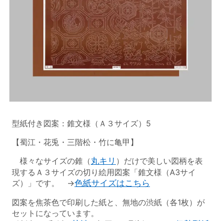
型紙付き図案：錐文様（Ａ３サイズ）5
【蜀江・花兎・三階松・竹に亀甲】
様々なサイズの錐（
丸キリ
）だけで美しい図柄を表
現するＡ３サイズの切り絵用図案「錐文様（A3サイ
ズ）」です。 →
色紙サイズはこちら
図案を焦茶色で印刷した紙と、無地の渋紙（各1枚）が
セットになっています。