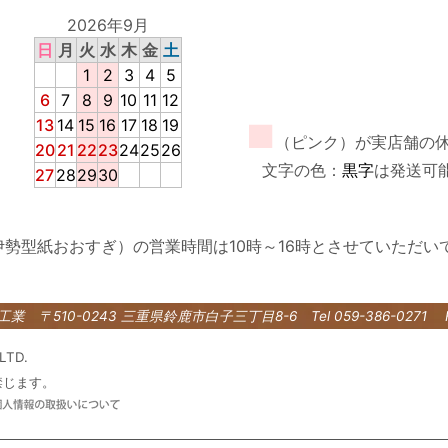
2026年9月
日
月
火
水
木
金
土
1
2
3
4
5
6
7
8
9
10
11
12
13
14
15
16
17
18
19
■
（ピンク）が実店舗の
20
21
22
23
24
25
26
文字の色：
黒字
は発送可
27
28
29
30
伊勢型紙おおすぎ）の営業時間は10時～16時とさせていただい
紙工業
〒510-0243 三重県鈴鹿市白子三丁目8-6
Tel 059-386-0271 
LTD.
禁じます。