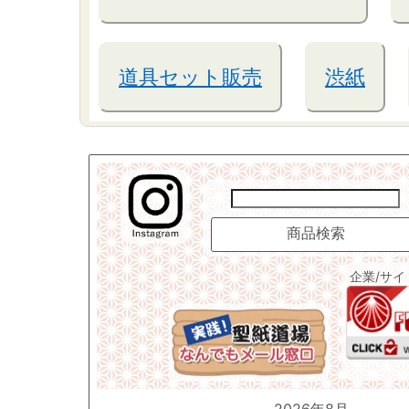
道具セット販売
渋紙
企業/サ