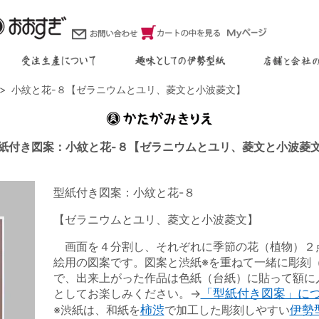
小紋と花-８【ゼラニウムとユリ、菱文と小波菱文】
紙付き図案：小紋と花-８【ゼラニウムとユリ、菱文と小波菱
型紙付き図案：小紋と花-８
【ゼラニウムとユリ、菱文と小波菱文】
画面を４分割し、それぞれに季節の花（植物）２
絵用の図案です。図案と渋紙※を重ねて一緒に彫刻
で、出来上がった作品は色紙（台紙）に貼って額に
としてお楽しみください。→
「型紙付き図案」に
※渋紙は、和紙を
柿渋
で加工した彫刻しやすい
伊勢