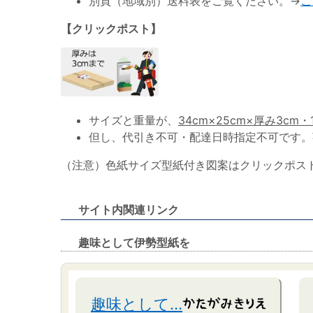
別頁（地域別）送料表をご覧ください。→
ご
【クリックポスト】
サイズと重量が、
34cm×25cm×厚み3cm・
但し、代引き不可・配達日時指定不可です。
（注意）色紙サイズ型紙付き図案はクリックポス
サイト内関連リンク
趣味として伊勢型紙を
趣味として…