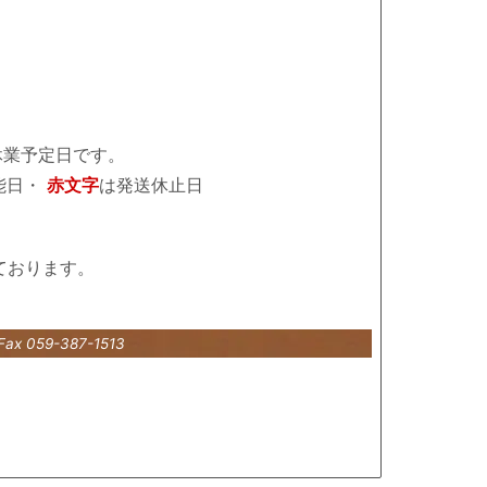
休業予定日です。
能日・
赤文字
は発送休止日
ております。
Fax 059-387-1513