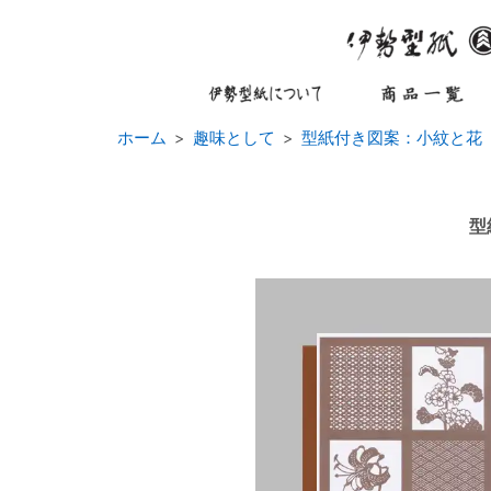
ホーム
趣味として
型紙付き図案：小紋と花
型