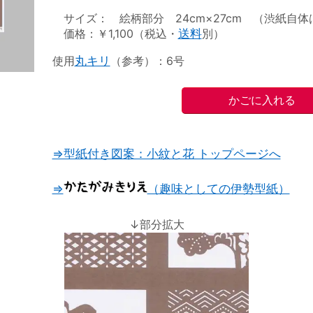
サイズ： 絵柄部分 24cm×27cm （渋紙自体は2
価格：￥1,100（税込・
送料
別）
使用
丸キリ
（参考）：6号
⇒型紙付き図案：小紋と花 トップページへ
⇒
（趣味としての伊勢型紙）
↓部分拡大