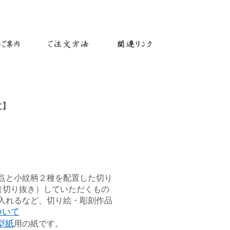
文】
点と小紋柄２種を配置した切り
（切り抜き）していただくもの
入れるなど、切り絵・彫刻作品
ついて
型紙
用の紙です。