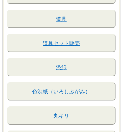
道具
道具セット販売
渋紙
色渋紙（いろしぶがみ）
丸キリ