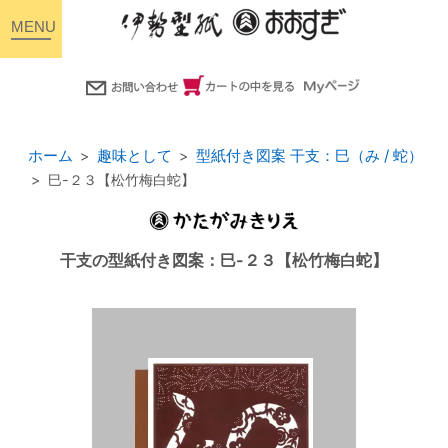
toggle
navigation
ホーム
趣味として
型紙付き図案 干支：巳（み / 蛇）
巳-２３【松竹梅白蛇】
干支の型紙付き図案：巳-２３【松竹梅白蛇】