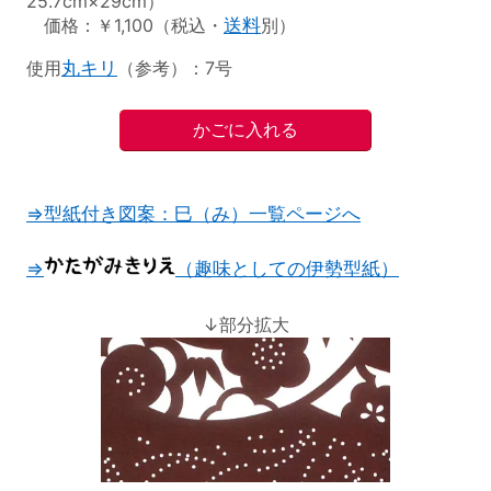
25.7cm×29cm）
価格：￥1,100（税込・
送料
別）
使用
丸キリ
（参考）：7号
⇒型紙付き図案：巳（み）一覧ページへ
⇒
（趣味としての伊勢型紙）
↓部分拡大