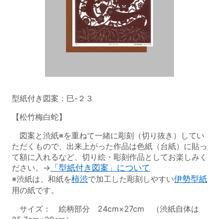
型紙付き図案：巳-２３
【松竹梅白蛇】
図案と渋紙※を重ねて一緒に彫刻（切り抜き）してい
ただくもので、出来上がった作品は色紙（台紙）に貼っ
て額に入れるなど、切り絵・彫刻作品としてお楽しみく
ださい。→
「型紙付き図案」について
※渋紙は、和紙を
柿渋
で加工した彫刻しやすい
伊勢型紙
用の紙です。
サイズ： 絵柄部分 24cm×27cm （渋紙自体は