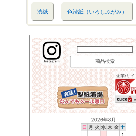
渋紙
色渋紙（いろしぶがみ）
企業/サ
2026年8月
日
月
火
水
木
金
土
1