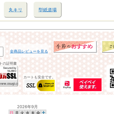
丸キリ
型紙道場
全商品レビューを見る
イトの証明書
カートも安全です。
2026年9月
日
月
火
水
木
金
土