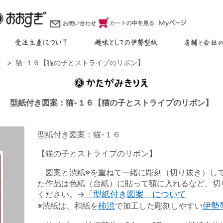
）
猫-１６【猫の子とストライプのリボン】
型紙付き図案：猫-１６【猫の子とストライプのリボン】
型紙付き図案：猫-１６
【猫の子とストライプのリボン】
図案と渋紙※を重ねて一緒に彫刻（切り抜き）し
た作品は色紙（台紙）に貼って額に入れるなど、切
ください。→
「型紙付き図案」について
※渋紙は、和紙を
柿渋
で加工した彫刻しやすい
伊勢