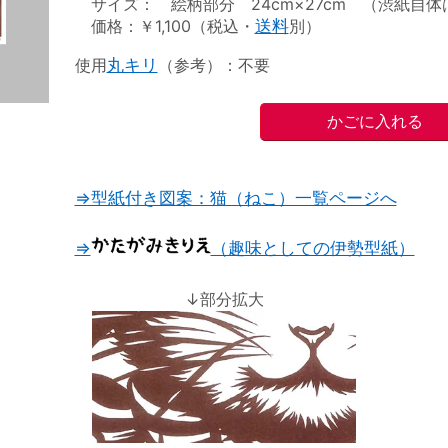
サイズ： 絵柄部分 24cm×27cm （渋紙自体は2
価格：￥1,100（税込・
送料
別）
使用
丸キリ
（参考）：不要
⇒型紙付き図案：猫（ねこ）一覧ページへ
⇒
（趣味としての伊勢型紙）
↓部分拡大