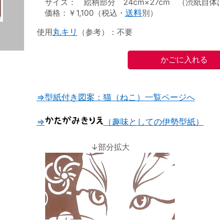
サイズ： 絵柄部分 24cm×27cm （渋紙自体は2
価格：￥1,100（税込・
送料
別）
使用
丸キリ
（参考）：不要
⇒型紙付き図案：猫（ねこ）一覧ページへ
⇒
（趣味としての伊勢型紙）
↓部分拡大