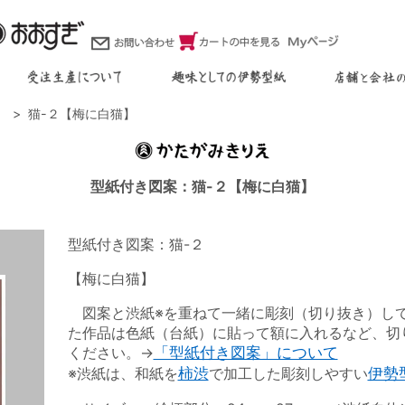
）
猫-２【梅に白猫】
型紙付き図案：猫-２【梅に白猫】
型紙付き図案：猫-２
【梅に白猫】
図案と渋紙※を重ねて一緒に彫刻（切り抜き）し
た作品は色紙（台紙）に貼って額に入れるなど、切
ください。→
「型紙付き図案」について
※渋紙は、和紙を
柿渋
で加工した彫刻しやすい
伊勢