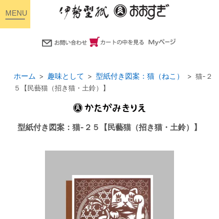
toggle
navigation
ホーム
趣味として
型紙付き図案：猫（ねこ）
猫-２
５【民藝猫（招き猫・土鈴）】
型紙付き図案：猫-２５【民藝猫（招き猫・土鈴）】