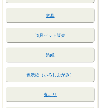
道具
道具セット販売
渋紙
色渋紙（いろしぶがみ）
丸キリ