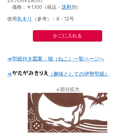
25.7cm×29cm）
価格：￥1,100（税込・
送料
別）
使用
丸キリ
（参考）：8・12号
⇒型紙付き図案：猫（ねこ）一覧ページへ
⇒
（趣味としての伊勢型紙）
↓部分拡大