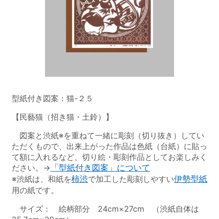
型紙付き図案：猫-２５
【民藝猫（招き猫・土鈴）】
図案と渋紙※を重ねて一緒に彫刻（切り抜き）してい
ただくもので、出来上がった作品は色紙（台紙）に貼っ
て額に入れるなど、切り絵・彫刻作品としてお楽しみく
ださい。→
「型紙付き図案」について
※渋紙は、和紙を
柿渋
で加工した彫刻しやすい
伊勢型紙
用の紙です。
サイズ： 絵柄部分 24cm×27cm （渋紙自体は