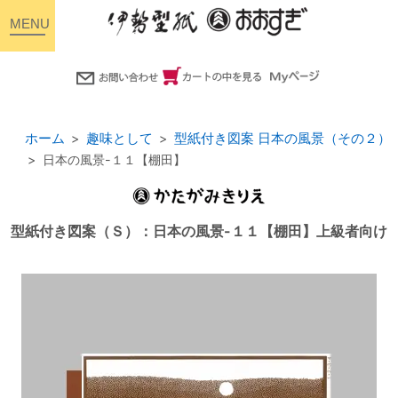
toggle
navigation
ホーム
趣味として
型紙付き図案 日本の風景（その２）
日本の風景-１１【棚田】
型紙付き図案（Ｓ）：日本の風景-１１【棚田】上級者向け