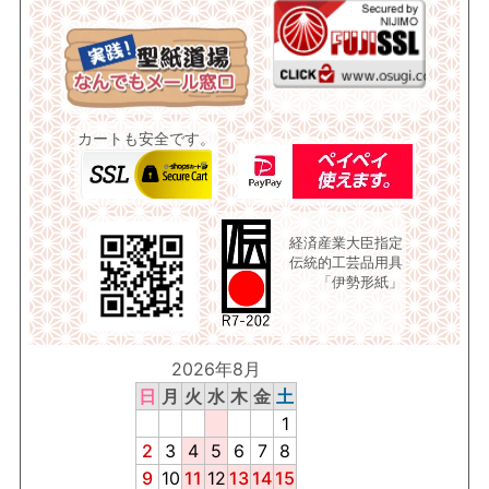
カートも安全です。
経済産業大臣指定
伝統的工芸品用具
「伊勢形紙」
2026年8月
日
月
火
水
木
金
土
1
2
3
4
5
6
7
8
9
10
11
12
13
14
15