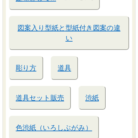
図案入り型紙と型紙付き図案の違
い
彫り方
道具
道具セット販売
渋紙
色渋紙（いろしぶがみ）