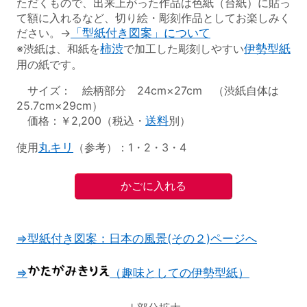
ただくもので、出来上がった作品は色紙（台紙）に貼っ
て額に入れるなど、切り絵・彫刻作品としてお楽しみく
ださい。→
「型紙付き図案」について
※渋紙は、和紙を
柿渋
で加工した彫刻しやすい
伊勢型紙
用の紙です。
サイズ： 絵柄部分 24cm×27cm （渋紙自体は
25.7cm×29cm）
価格：￥2,200（税込・
送料
別）
使用
丸キリ
（参考）：1・2・3・4
⇒型紙付き図案：日本の風景(その２)ページへ
⇒
（趣味としての伊勢型紙）