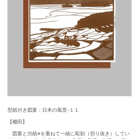
型紙付き図案：日本の風景-１１
【棚田】
図案と渋紙※を重ねて一緒に彫刻（切り抜き）してい