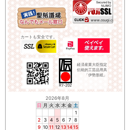
カートも安全です。
経済産業大臣指定
伝統的工芸品用具
「伊勢形紙」
2026年8月
日
月
火
水
木
金
土
1
2
3
4
5
6
7
8
9
10
11
12
13
14
15