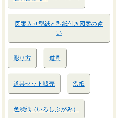
図案入り型紙と型紙付き図案の違
い
彫り方
道具
道具セット販売
渋紙
色渋紙（いろしぶがみ）