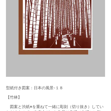
型紙付き図案：日本の風景-１８
【竹林】
図案と渋紙※を重ねて一緒に彫刻（切り抜き）してい