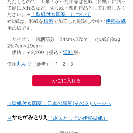
ただくもので、出来上がった作品は色紙（台紙）に貼っ
て額に入れるなど、切り絵・彫刻作品としてお楽しみく
ださい。→
「型紙付き図案」について
※渋紙は、和紙を
柿渋
で加工した彫刻しやすい
伊勢型紙
用の紙です。
サイズ： 絵柄部分 24cm×27cm （渋紙自体は
25.7cm×29cm）
価格：￥2,200（税込・
送料
別）
使用
丸キリ
（参考）：1・2・3
⇒型紙付き図案：日本の風景(その２)ページへ
⇒
（趣味としての伊勢型紙）