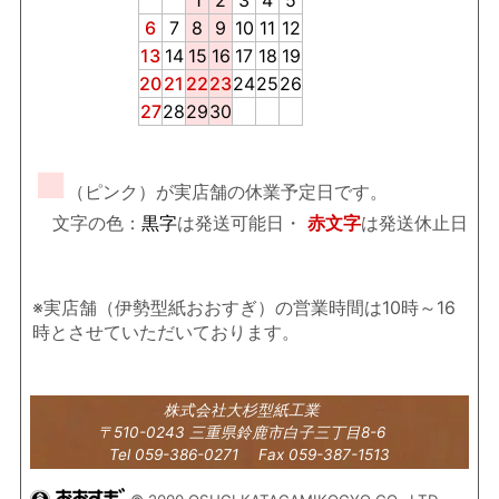
1
2
3
4
5
6
7
8
9
10
11
12
13
14
15
16
17
18
19
20
21
22
23
24
25
26
27
28
29
30
■
（ピンク）が実店舗の休業予定日です。
文字の色：
黒字
は発送可能日・
赤文字
は発送休止日
※実店舗（伊勢型紙おおすぎ）の営業時間は10時～16
時とさせていただいております。
株式会社大杉型紙工業
〒510-0243 三重県鈴鹿市白子三丁目8-6
Tel 059-386-0271 Fax 059-387-1513