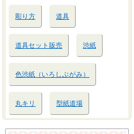
彫り方
道具
道具セット販売
渋紙
色渋紙（いろしぶがみ）
丸キリ
型紙道場