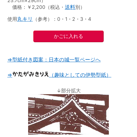
25.7cm×29cm）
価格：￥2,200（税込・
送料
別）
使用
丸キリ
（参考）：0・1・2・3・4
⇒型紙付き図案：日本の城一覧ページへ
⇒
（趣味としての伊勢型紙）
↓部分拡大