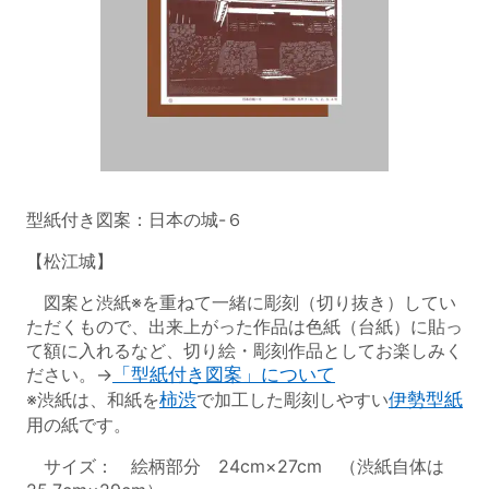
型紙付き図案：日本の城-６
【松江城】
図案と渋紙※を重ねて一緒に彫刻（切り抜き）してい
ただくもので、出来上がった作品は色紙（台紙）に貼っ
て額に入れるなど、切り絵・彫刻作品としてお楽しみく
ださい。→
「型紙付き図案」について
※渋紙は、和紙を
柿渋
で加工した彫刻しやすい
伊勢型紙
用の紙です。
サイズ： 絵柄部分 24cm×27cm （渋紙自体は