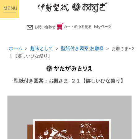
toggle
navigation
ホーム
趣味として
型紙付き図案 お雛様
お雛さま-２
１【嬉しいひな祭り】
型紙付き図案：お雛さま-２１【嬉しいひな祭り】