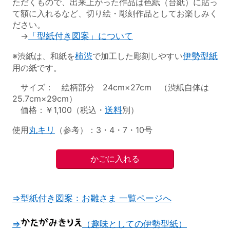
ただくもので、出来上がった作品は色紙（台紙）に貼っ
て額に入れるなど、切り絵・彫刻作品としてお楽しみく
ださい。
→
「型紙付き図案」について
※渋紙は、和紙を
柿渋
で加工した彫刻しやすい
伊勢型紙
用の紙です。
サイズ： 絵柄部分 24cm×27cm （渋紙自体は
25.7cm×29cm）
価格：￥1,100（税込・
送料
別）
使用
丸キリ
（参考）：3・4・7・10号
⇒型紙付き図案：お雛さま 一覧ページへ
⇒
（趣味としての伊勢型紙）