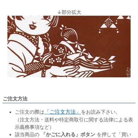
↓部分拡大
ご注文方法
ご注文の際は
「ご注文方法」
をお読み下さい。
（注文方法・送料や特定商取引に関する法律による表
示義務事項など）
該当商品の
「かごに入れる」ボタン
を押して「買い