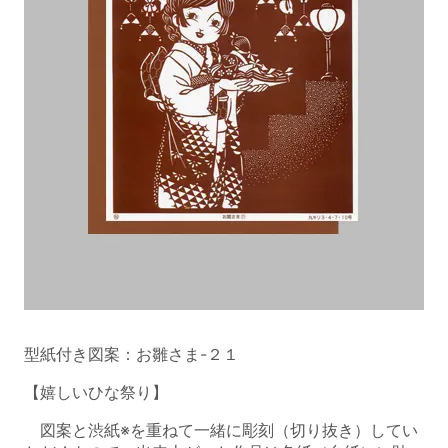
型紙付き図案：お雛さま-２１
【嬉しいひな祭り】
図案と渋紙※を重ねて一緒に彫刻（切り抜き）してい