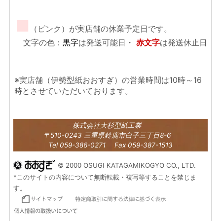
■
（ピンク）が実店舗の休業予定日です。
文字の色：
黒字
は発送可能日・
赤文字
は発送休止日
※実店舗（伊勢型紙おおすぎ）の営業時間は10時～16
時とさせていただいております。
株式会社大杉型紙工業
〒510-0243 三重県鈴鹿市白子三丁目8-6
Tel 059-386-0271 Fax 059-387-1513
© 2000 OSUGI KATAGAMIKOGYO CO., LTD.
*このサイトの内容について無断転載・複写等することを禁じま
す。