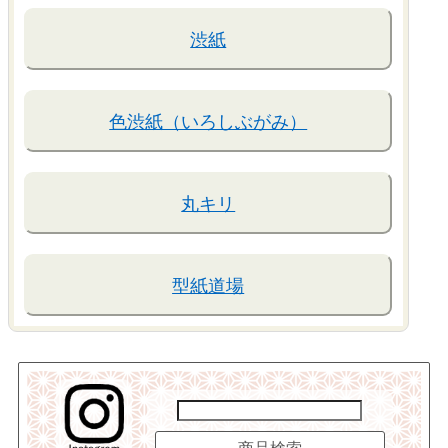
渋紙
色渋紙（いろしぶがみ）
丸キリ
型紙道場