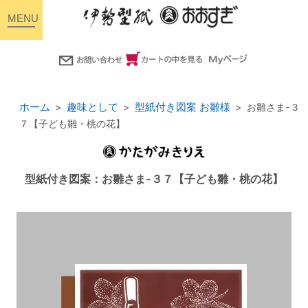
toggle
navigation
ホーム
趣味として
型紙付き図案 お雛様
お雛さま-３
７【子ども雛・桃の花】
型紙付き図案：お雛さま-３７【子ども雛・桃の花】