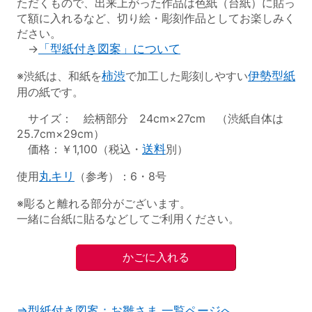
ただくもので、出来上がった作品は色紙（台紙）に貼っ
て額に入れるなど、切り絵・彫刻作品としてお楽しみく
ださい。
→
「型紙付き図案」について
※渋紙は、和紙を
柿渋
で加工した彫刻しやすい
伊勢型紙
用の紙です。
サイズ： 絵柄部分 24cm×27cm （渋紙自体は
25.7cm×29cm）
価格：￥1,100（税込・
送料
別）
使用
丸キリ
（参考）：6・8号
※彫ると離れる部分がございます。
一緒に台紙に貼るなどしてご利用ください。
⇒型紙付き図案：お雛さま 一覧ページへ