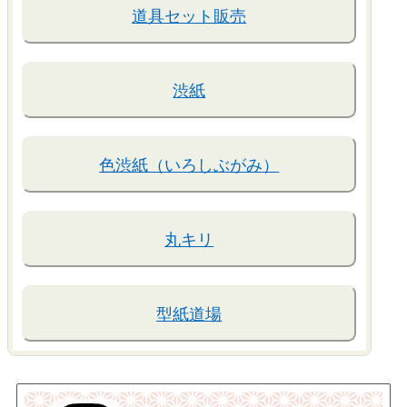
道具セット販売
渋紙
色渋紙（いろしぶがみ）
丸キリ
型紙道場