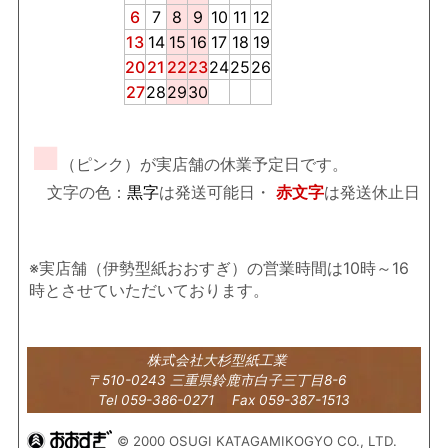
6
7
8
9
10
11
12
13
14
15
16
17
18
19
20
21
22
23
24
25
26
27
28
29
30
■
（ピンク）が実店舗の休業予定日です。
文字の色：
黒字
は発送可能日・
赤文字
は発送休止日
※実店舗（伊勢型紙おおすぎ）の営業時間は10時～16
時とさせていただいております。
株式会社大杉型紙工業
〒510-0243 三重県鈴鹿市白子三丁目8-6
Tel 059-386-0271 Fax 059-387-1513
© 2000 OSUGI KATAGAMIKOGYO CO., LTD.