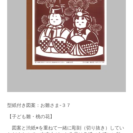
型紙付き図案：お雛さま-３７
【子ども雛・桃の花】
図案と渋紙※を重ねて一緒に彫刻（切り抜き）してい