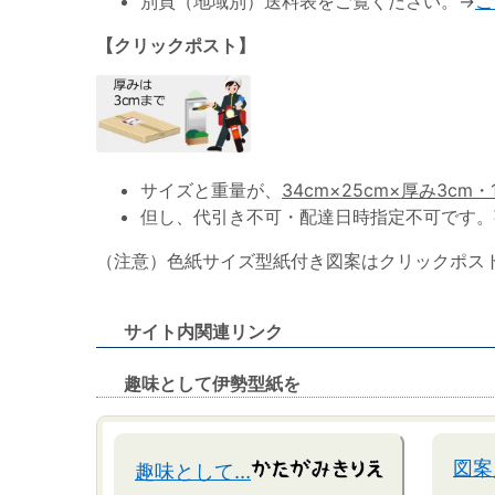
別頁（地域別）送料表をご覧ください。→
ご
【クリックポスト】
サイズと重量が、
34cm×25cm×厚み3cm・
但し、代引き不可・配達日時指定不可です。
（注意）色紙サイズ型紙付き図案はクリックポス
サイト内関連リンク
趣味として伊勢型紙を
図案
趣味として…