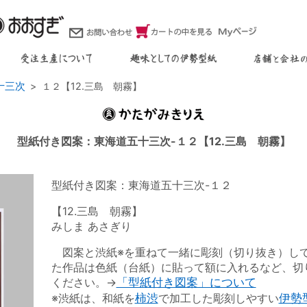
十三次
１２【12.三島 朝霧】
型紙付き図案：東海道五十三次-１２【12.三島 朝霧】
型紙付き図案：東海道五十三次-１２
【12.三島 朝霧】
みしま あさぎり
図案と渋紙※を重ねて一緒に彫刻（切り抜き）し
た作品は色紙（台紙）に貼って額に入れるなど、切
ください。→
「型紙付き図案」について
※渋紙は、和紙を
柿渋
で加工した彫刻しやすい
伊勢