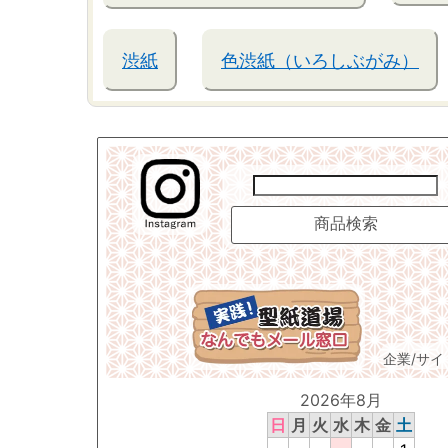
渋紙
色渋紙（いろしぶがみ）
企業/サ
2026年8月
日
月
火
水
木
金
土