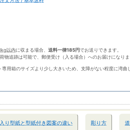
注文方法 / 基本送料
1kg以内
に収まる場合、
送料一律185円
でお送りできます。
荷物追跡は可能で、郵便受け（入る場合）へのお届けになりま
ト専用箱のサイズより少し大きいため、支障がない程度に湾曲
入り型紙と型紙付き図案の違い
彫り方
道