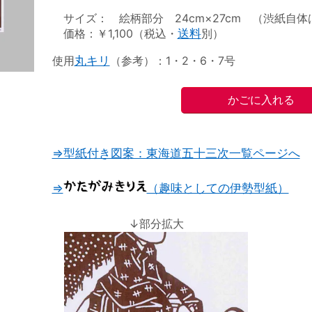
サイズ： 絵柄部分 24cm×27cm （渋紙自体は2
価格：￥1,100（税込・
送料
別）
使用
丸キリ
（参考）：1・2・6・7号
⇒型紙付き図案：東海道五十三次一覧ページへ
⇒
（趣味としての伊勢型紙）
↓部分拡大