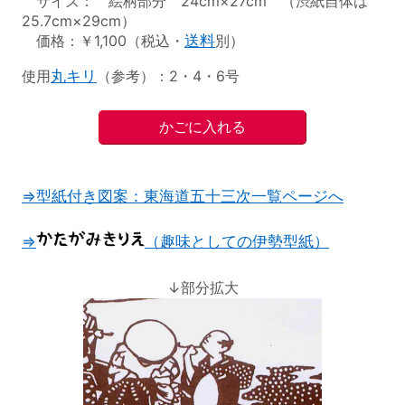
サイズ： 絵柄部分 24cm×27cm （渋紙自体は
25.7cm×29cm）
価格：￥1,100（税込・
送料
別）
使用
丸キリ
（参考）：2・4・6号
⇒型紙付き図案：東海道五十三次一覧ページへ
⇒
（趣味としての伊勢型紙）
↓部分拡大