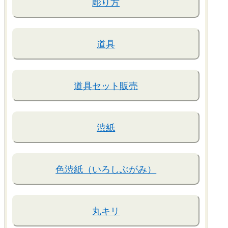
彫り方
道具
道具セット販売
渋紙
色渋紙（いろしぶがみ）
丸キリ