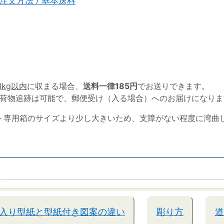
注文方法 / 基本送料
1kg以内
に収まる場合、
送料一律185円
でお送りできます。
荷物追跡は可能で、郵便受け（入る場合）へのお届けになりま
ト専用箱のサイズより少し大きいため、支障がない程度に湾曲
入り型紙と型紙付き図案の違い
彫り方
道