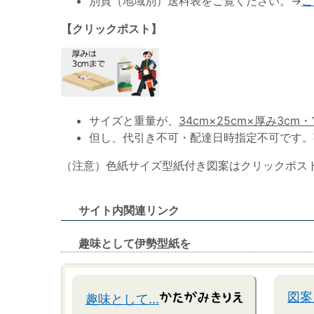
別頁（地域別）送料表をご覧ください。→
ご
【クリックポスト】
サイズと重量が、
34cm×25cm×厚み3cm・
但し、代引き不可・配達日時指定不可です。
（注意）色紙サイズ型紙付き図案はクリックポス
サイト内関連リンク
趣味として伊勢型紙を
図案
趣味として…