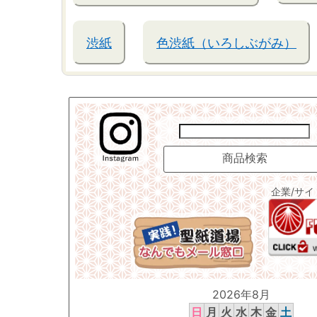
渋紙
色渋紙（いろしぶがみ）
企業/サ
2026年8月
日
月
火
水
木
金
土