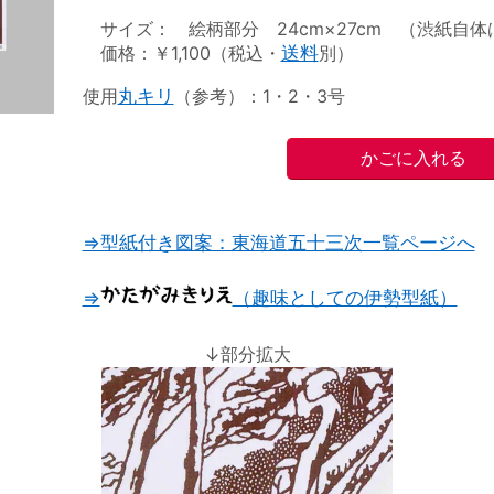
サイズ： 絵柄部分 24cm×27cm （渋紙自体は2
価格：￥1,100（税込・
送料
別）
使用
丸キリ
（参考）：1・2・3号
⇒型紙付き図案：東海道五十三次一覧ページへ
⇒
（趣味としての伊勢型紙）
↓部分拡大