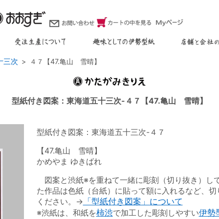
十三次
４７【47.亀山 雪晴】
型紙付き図案：東海道五十三次-４７【47.亀山 雪晴】
型紙付き図案：東海道五十三次-４７
【47.亀山 雪晴】
かめやま ゆきばれ
図案と渋紙※を重ねて一緒に彫刻（切り抜き）し
た作品は色紙（台紙）に貼って額に入れるなど、切
ください。→
「型紙付き図案」について
※渋紙は、和紙を
柿渋
で加工した彫刻しやすい
伊勢