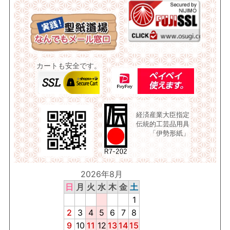
カートも安全です。
経済産業大臣指定
伝統的工芸品用具
「伊勢形紙」
2026年8月
日
月
火
水
木
金
土
1
2
3
4
5
6
7
8
9
10
11
12
13
14
15