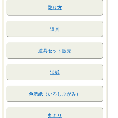
彫り方
道具
道具セット販売
渋紙
色渋紙（いろしぶがみ）
丸キリ