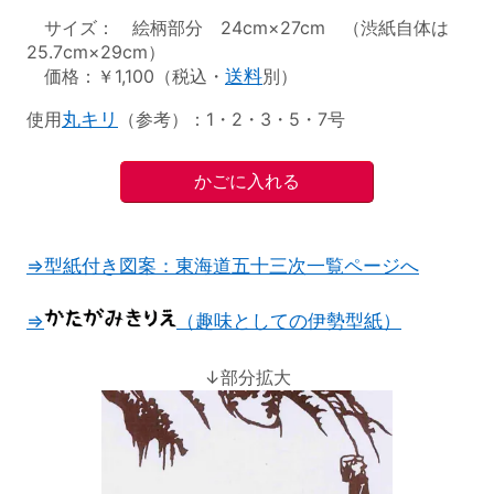
サイズ： 絵柄部分 24cm×27cm （渋紙自体は
25.7cm×29cm）
価格：￥1,100（税込・
送料
別）
使用
丸キリ
（参考）：1・2・3・5・7号
⇒型紙付き図案：東海道五十三次一覧ページへ
⇒
（趣味としての伊勢型紙）
↓部分拡大