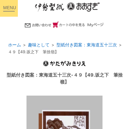
toggle
navigation
ホーム
趣味として
型紙付き図案：東海道五十三次
４９【49.坂之下 筆捨嶺】
型紙付き図案：東海道五十三次-４９【49.坂之下 筆捨
嶺】