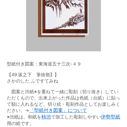
型紙付き図案：東海道五十三次-４９
【49.坂之下 筆捨嶺】】
さかのした ふですてみね
図案と渋紙※を重ねて一緒に彫刻（切り抜き）してい
ただくもので、出来上がった作品は色紙（台紙）に貼っ
て額に入れるなど、切り絵・彫刻作品としてお楽しみく
ださい。→
「型紙付き図案」について
※渋紙は、和紙を
柿渋
で加工した彫刻しやすい
伊勢型紙
用の紙です。