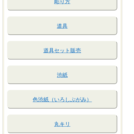
彫り方
道具
道具セット販売
渋紙
色渋紙（いろしぶがみ）
丸キリ