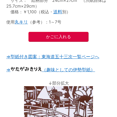
サイズ： 絵柄部分 24cm×27cm （渋紙自体は
25.7cm×29cm）
価格：￥1,100（税込・
送料
別）
使用
丸キリ
（参考）：1～7号
⇒型紙付き図案：東海道五十三次一覧ページへ
⇒
（趣味としての伊勢型紙）
↓部分拡大