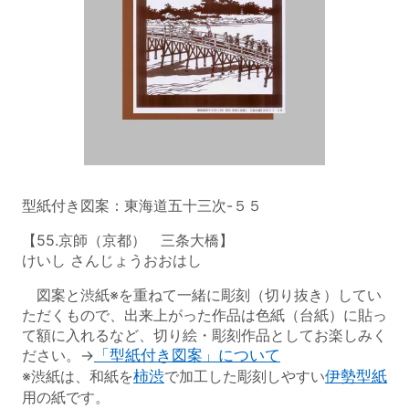
型紙付き図案：東海道五十三次-５５
【55.京師（京都） 三条大橋】
けいし さんじょうおおはし
図案と渋紙※を重ねて一緒に彫刻（切り抜き）してい
ただくもので、出来上がった作品は色紙（台紙）に貼っ
て額に入れるなど、切り絵・彫刻作品としてお楽しみく
ださい。→
「型紙付き図案」について
※渋紙は、和紙を
柿渋
で加工した彫刻しやすい
伊勢型紙
用の紙です。