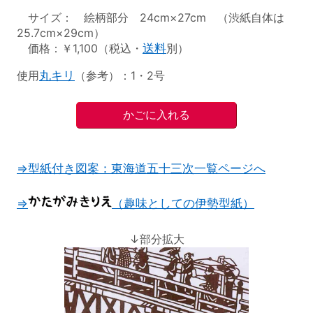
サイズ： 絵柄部分 24cm×27cm （渋紙自体は
25.7cm×29cm）
価格：￥1,100（税込・
送料
別）
使用
丸キリ
（参考）：1・2号
⇒型紙付き図案：東海道五十三次一覧ページへ
⇒
（趣味としての伊勢型紙）
↓部分拡大