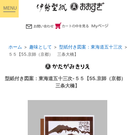
toggle
navigation
ホーム
趣味として
型紙付き図案：東海道五十三次
５５【55.京師（京都） 三条大橋】
型紙付き図案：東海道五十三次-５５【55.京師（京都）
三条大橋】