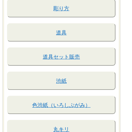
彫り方
道具
道具セット販売
渋紙
色渋紙（いろしぶがみ）
丸キリ