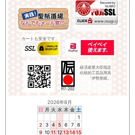
カートも安全です。
経済産業大臣指定
伝統的工芸品用具
「伊勢形紙」
2026年8月
日
月
火
水
木
金
土
1
2
3
4
5
6
7
8
9
10
11
12
13
14
15