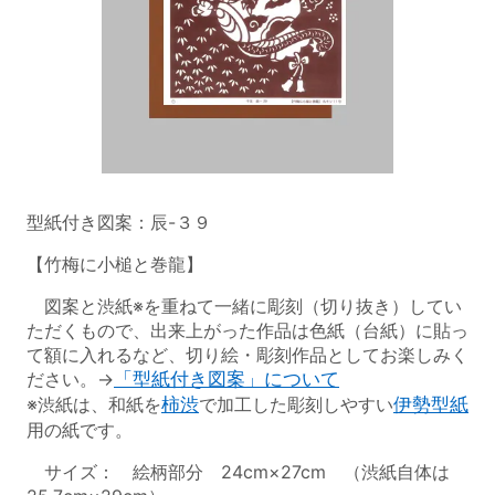
型紙付き図案：辰-３９
【竹梅に小槌と巻龍】
図案と渋紙※を重ねて一緒に彫刻（切り抜き）してい
ただくもので、出来上がった作品は色紙（台紙）に貼っ
て額に入れるなど、切り絵・彫刻作品としてお楽しみく
ださい。→
「型紙付き図案」について
※渋紙は、和紙を
柿渋
で加工した彫刻しやすい
伊勢型紙
用の紙です。
サイズ： 絵柄部分 24cm×27cm （渋紙自体は