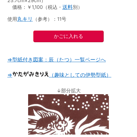
25.7cm×29cm）
価格：￥1,100（税込・
送料
別）
使用
丸キリ
（参考）：11号
⇒型紙付き図案：辰（たつ）一覧ページへ
⇒
（趣味としての伊勢型紙）
↓部分拡大