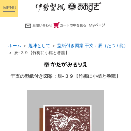
toggle
navigation
ホーム
趣味として
型紙付き図案 干支：辰（たつ / 龍）
辰-３９【竹梅に小槌と巻龍】
干支の型紙付き図案：辰-３９【竹梅に小槌と巻龍】