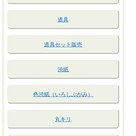
道具
道具セット販売
渋紙
色渋紙（いろしぶがみ）
丸キリ