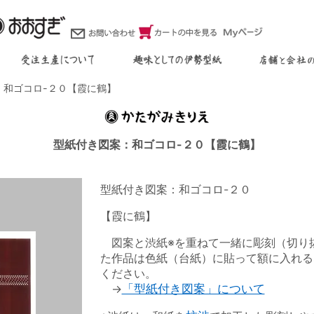
和ゴコロ-２０【霞に鶴】
型紙付き図案：和ゴコロ-２０【霞に鶴】
型紙付き図案：和ゴコロ-２０
【霞に鶴】
図案と渋紙※を重ねて一緒に彫刻（切り
た作品は色紙（台紙）に貼って額に入れる
ください。
→
「型紙付き図案」について