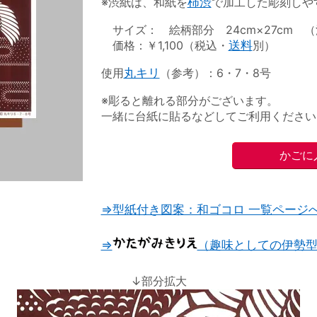
※渋紙は、和紙を
柿渋
で加工した彫刻しや
サイズ： 絵柄部分 24cm×27cm （渋
価格：￥1,100（税込・
送料
別）
使用
丸キリ
（参考）：6・7・8号
※彫ると離れる部分がございます。
一緒に台紙に貼るなどしてご利用ください
⇒型紙付き図案：和ゴコロ 一覧ページ
⇒
（趣味としての伊勢
↓部分拡大