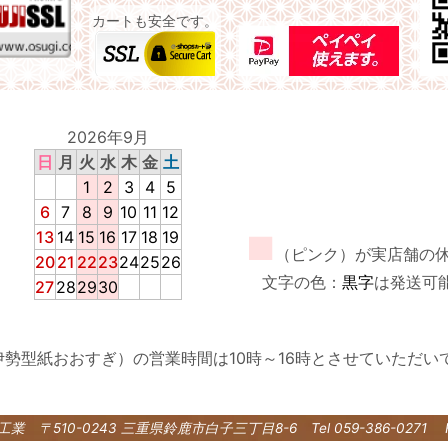
カートも安全です。
2026年9月
日
月
火
水
木
金
土
1
2
3
4
5
6
7
8
9
10
11
12
13
14
15
16
17
18
19
■
（ピンク）が実店舗の
20
21
22
23
24
25
26
文字の色：
黒字
は発送可
27
28
29
30
伊勢型紙おおすぎ）の営業時間は10時～16時とさせていただい
紙工業
〒510-0243 三重県鈴鹿市白子三丁目8-6
Tel 059-386-0271 