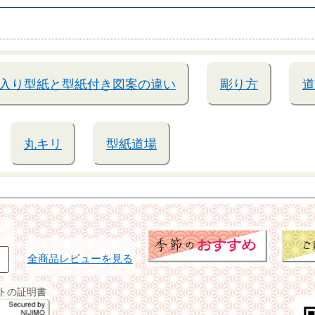
入り型紙と型紙付き図案の違い
彫り方
道
丸キリ
型紙道場
全商品レビューを見る
イトの証明書