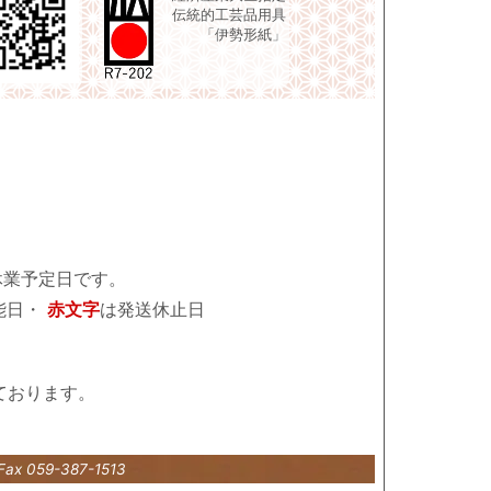
伝統的工芸品用具
「伊勢形紙」
休業予定日です。
能日・
赤文字
は発送休止日
ております。
Fax 059-387-1513