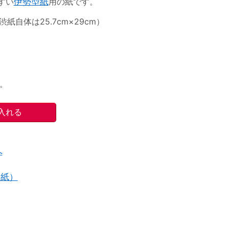
すい
伊勢型紙
用の紙です。
紙自体は25.7cm×29cm）
。
へ
型紙）