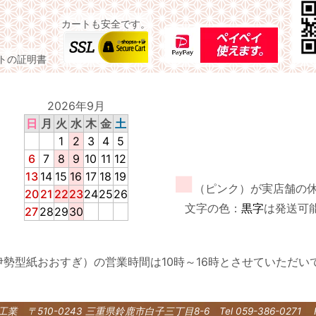
カートも安全です。
イトの証明書
2026年9月
日
月
火
水
木
金
土
1
2
3
4
5
6
7
8
9
10
11
12
13
14
15
16
17
18
19
■
（ピンク）が実店舗の
20
21
22
23
24
25
26
文字の色：
黒字
は発送可
27
28
29
30
伊勢型紙おおすぎ）の営業時間は10時～16時とさせていただい
紙工業
〒510-0243 三重県鈴鹿市白子三丁目8-6
Tel 059-386-0271 