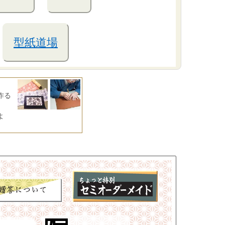
型紙道場
作る
よ