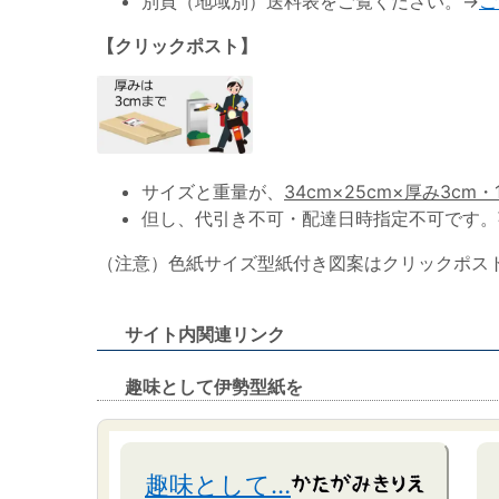
別頁（地域別）送料表をご覧ください。→
ご
【クリックポスト】
サイズと重量が、
34cm×25cm×厚み3cm・
但し、代引き不可・配達日時指定不可です。
（注意）色紙サイズ型紙付き図案はクリックポス
サイト内関連リンク
趣味として伊勢型紙を
趣味として…