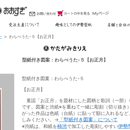
た
わらべうた-５【お正月】
型紙付き図案：わらべうた-５【お正月】
型紙付き図案：わらべうた-５
【お正月】
童謡「お正月」を題材にした図柄と歌詞（一部）
です。図案と渋紙※を重ねて一緒に彫刻（切り抜き
がった作品は色紙（台紙）に貼って額に入れるなど
しみください。→
「型紙付き図案」について
※渋紙は、和紙を
柿渋
で加工した彫刻しやすい
伊勢