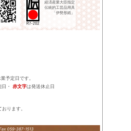
経済産業大臣指定
伝統的工芸品用具
「伊勢形紙」
休業予定日です。
能日・
赤文字
は発送休止日
ております。
Fax 059-387-1513