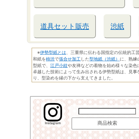
道具セット販売
渋紙
伊勢型紙とは
※
、三重県に伝わる国指定の伝統的工
柿渋
張合せ加工
型地紙（渋紙）
和紙を
で
した
に、熟練
江戸小紋
型紙で、
や友禅などの着物を始め様々な染色
卓越した技術によって生み出される伊勢型紙は、見事
り、型染めを縁の下から支えてきました。