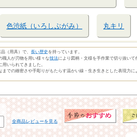
色渋紙（いろしぶがみ）
丸キリ
長い歴史
芸品（用具）で、
を持っています。
技法
の職人が刃物を用い様々な
により図柄・文様を手作業で切り抜いて
に用いられてきました。
なまでの緻密さや手彫りがもたらす温かい線・生き生きとした表現力に
全商品レビューを見る