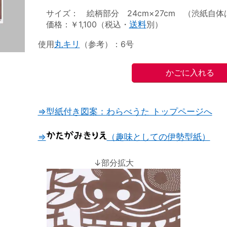
サイズ： 絵柄部分 24cm×27cm （渋紙自体は2
価格：￥1,100（税込・
送料
別）
使用
丸キリ
（参考）：6号
⇒型紙付き図案：わらべうた トップページへ
⇒
（趣味としての伊勢型紙）
↓部分拡大