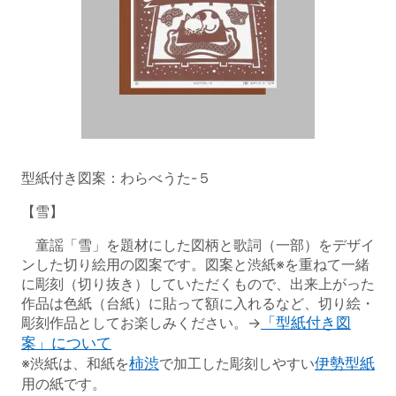
型紙付き図案：わらべうた-５
【雪】
童謡「雪」を題材にした図柄と歌詞（一部）をデザイ
ンした切り絵用の図案です。図案と渋紙※を重ねて一緒
に彫刻（切り抜き）していただくもので、出来上がった
作品は色紙（台紙）に貼って額に入れるなど、切り絵・
彫刻作品としてお楽しみください。→
「型紙付き図
案」について
※渋紙は、和紙を
柿渋
で加工した彫刻しやすい
伊勢型紙
用の紙です。