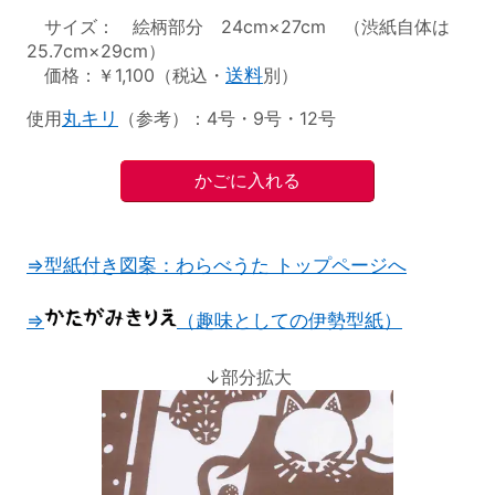
サイズ： 絵柄部分 24cm×27cm （渋紙自体は
25.7cm×29cm）
価格：￥1,100（税込・
送料
別）
使用
丸キリ
（参考）：4号・9号・12号
⇒型紙付き図案：わらべうた トップページへ
⇒
（趣味としての伊勢型紙）
↓部分拡大