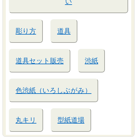
い
彫り方
道具
道具セット販売
渋紙
色渋紙（いろしぶがみ）
丸キリ
型紙道場