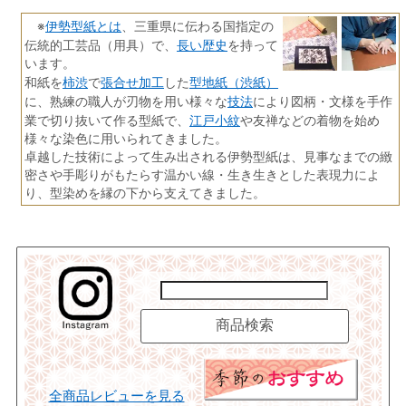
伊勢型紙とは
※
、三重県に伝わる国指定の
長い歴史
伝統的工芸品（用具）で、
を持って
います。
柿渋
張合せ加工
型地紙（渋紙）
和紙を
で
した
技法
に、熟練の職人が刃物を用い様々な
により図柄・文様を手作
江戸小紋
業で切り抜いて作る型紙で、
や友禅などの着物を始め
様々な染色に用いられてきました。
卓越した技術によって生み出される伊勢型紙は、見事なまでの緻
密さや手彫りがもたらす温かい線・生き生きとした表現力によ
り、型染めを縁の下から支えてきました。
全商品レビューを見る