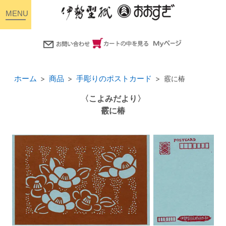
toggle
navigation
ホーム
商品
手彫りのポストカード
霰に椿
〈こよみだより〉
霰に椿