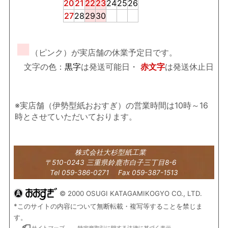
20
21
22
23
24
25
26
27
28
29
30
■
（ピンク）が実店舗の休業予定日です。
文字の色：
黒字
は発送可能日・
赤文字
は発送休止日
※実店舗（伊勢型紙おおすぎ）の営業時間は10時～16
時とさせていただいております。
株式会社大杉型紙工業
〒510-0243 三重県鈴鹿市白子三丁目8-6
Tel 059-386-0271 Fax 059-387-1513
© 2000 OSUGI KATAGAMIKOGYO CO., LTD.
*このサイトの内容について無断転載・複写等することを禁じま
す。