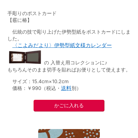
手彫りのポストカード
【霰に椿】
伝統の技で彫り上げた伊勢型紙をポストカードにしま
した。
〈こよみだより〉伊勢型紙文様カレンダー
の 入替え用コレクションに♪
もちろんそのまま切手を貼ればお便りとして使えます。
サイズ：15.4cm×10.2cm
価格：￥990（税込・
送料
別）