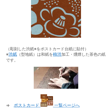
（彫刻した渋紙※をポストカード台紙に貼付）
※
渋紙
（型地紙）は和紙を
柿渋
加工・燻煙した茶色の紙
です。
⇒
ポストカード
一覧ページへ