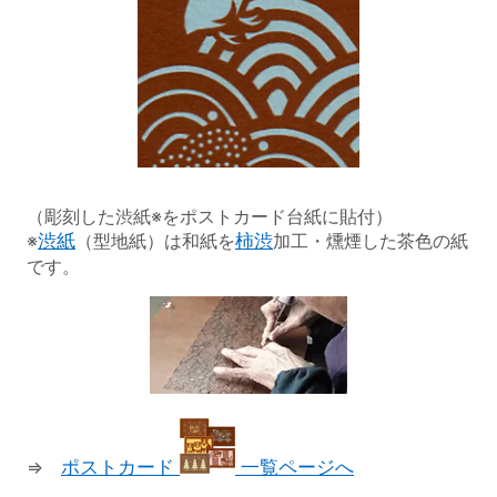
（彫刻した渋紙※をポストカード台紙に貼付）
※
渋紙
（型地紙）は和紙を
柿渋
加工・燻煙した茶色の紙
です。
⇒
ポストカード
一覧ページへ