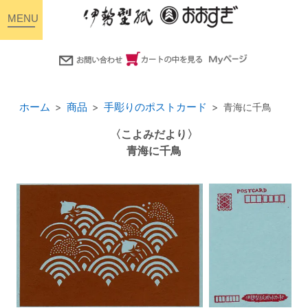
toggle
navigation
ホーム
商品
手彫りのポストカード
青海に千鳥
〈こよみだより〉
青海に千鳥