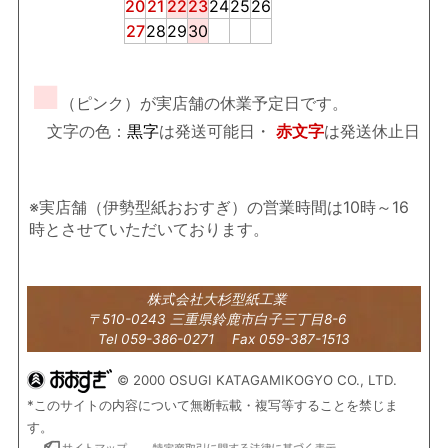
20
21
22
23
24
25
26
27
28
29
30
■
（ピンク）が実店舗の休業予定日です。
文字の色：
黒字
は発送可能日・
赤文字
は発送休止日
※実店舗（伊勢型紙おおすぎ）の営業時間は10時～16
時とさせていただいております。
株式会社大杉型紙工業
〒510-0243 三重県鈴鹿市白子三丁目8-6
Tel 059-386-0271 Fax 059-387-1513
© 2000 OSUGI KATAGAMIKOGYO CO., LTD.
*このサイトの内容について無断転載・複写等することを禁じま
す。