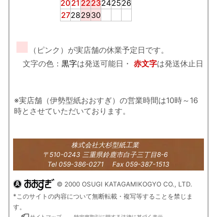
20
21
22
23
24
25
26
27
28
29
30
■
（ピンク）が実店舗の休業予定日です。
文字の色：
黒字
は発送可能日・
赤文字
は発送休止日
※実店舗（伊勢型紙おおすぎ）の営業時間は10時～16
時とさせていただいております。
株式会社大杉型紙工業
〒510-0243 三重県鈴鹿市白子三丁目8-6
Tel 059-386-0271 Fax 059-387-1513
© 2000 OSUGI KATAGAMIKOGYO CO., LTD.
*このサイトの内容について無断転載・複写等することを禁じま
す。