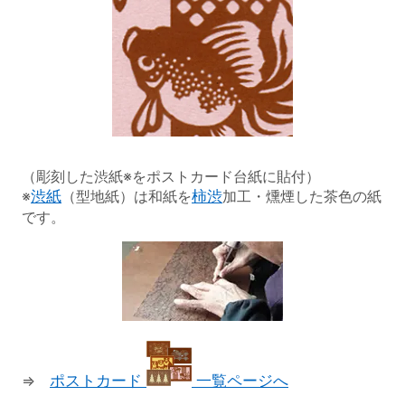
（彫刻した渋紙※をポストカード台紙に貼付）
※
渋紙
（型地紙）は和紙を
柿渋
加工・燻煙した茶色の紙
です。
⇒
ポストカード
一覧ページへ