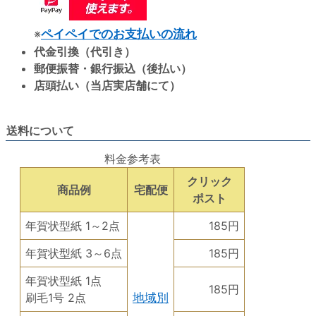
※
ペイペイでのお支払いの流れ
代金引換（代引き）
郵便振替・銀行振込（後払い）
店頭払い（当店実店舗にて）
送料について
料金参考表
クリック
商品例
宅配便
ポスト
年賀状型紙 1～2点
185円
年賀状型紙 3～6点
185円
年賀状型紙 1点
185円
刷毛1号 2点
地域別