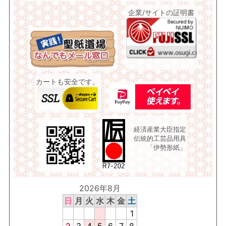
企業/サイトの証明書
カートも安全です。
経済産業大臣指定
伝統的工芸品用具
「伊勢形紙」
2026年8月
日
月
火
水
木
金
土
1