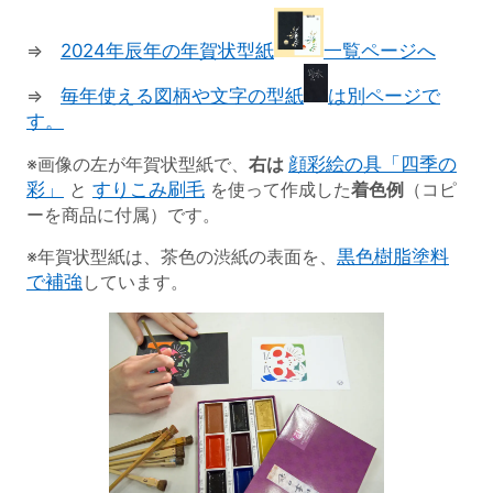
⇒
2024年辰年の年賀状型紙
一覧ページへ
⇒
毎年使える図柄や文字の型紙
は別ページで
す。
※画像の左が年賀状型紙で、
右は
顔彩絵の具「四季の
彩」
と
すりこみ刷毛
を使って作成した
着色例
（コピ
ーを商品に付属）です。
※年賀状型紙は、茶色の渋紙の表面を、
黒色樹脂塗料
で補強
しています。