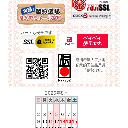
カートも安全です。
経済産業大臣指定
伝統的工芸品用具
「伊勢形紙」
2026年8月
日
月
火
水
木
金
土
1
2
3
4
5
6
7
8
9
10
11
12
13
14
15