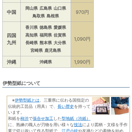
岡山県
広島県
山口県
中国
970円
鳥取県
島根県
香川県
徳島県
愛媛県
四国
高知県
福岡県
佐賀県
1,090円
九州
長崎県
熊本県
大分県
宮崎県
鹿児島県
沖縄
1,990円
沖縄県
伊勢型紙について
伊勢型紙とは
※
、三重県に伝わる国指定の
長い歴史
伝統的工芸品（用具）で、
を持って
います。
柿渋
張合せ加工
型地紙（渋紙）
和紙を
で
した
技法
に、熟練の職人が刃物を用い様々な
により図柄・文様を手作
江戸小紋
業で切り抜いて作る型紙で、
や友禅などの着物を始め