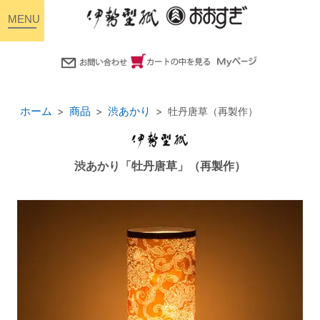
toggle
navigation
ホーム
商品
渋あかり
牡丹唐草（再製作）
渋あかり「牡丹唐草」（再製作）