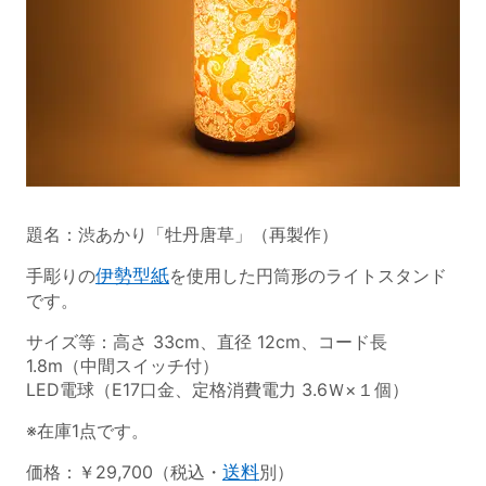
題名：渋あかり「牡丹唐草」（再製作）
手彫りの
伊勢型紙
を使用した円筒形のライトスタンド
です。
サイズ等：高さ 33cm、直径 12cm、コード長
1.8m（中間スイッチ付）
LED電球（E17口金、定格消費電力 3.6Ｗ×１個）
※在庫1点です。
価格：￥29,700（税込・
送料
別）