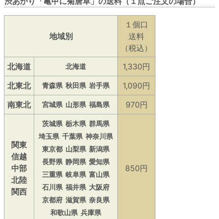
渋あかり「亀甲に菊唐草」の送料（１点ご注文の場合）
１個口
地域別
送料
（税込）
北海道
1,330円
北海道
北東北
1,090円
青森県
秋田県
岩手県
南東北
970円
宮城県
山形県
福島県
茨城県
栃木県
群馬県
埼玉県
千葉県
神奈川県
関東
東京都
山梨県
新潟県
信越
長野県
静岡県
愛知県
中部
850円
三重県
岐阜県
富山県
北陸
石川県
福井県
大阪府
関西
京都府
滋賀県
奈良県
和歌山県
兵庫県