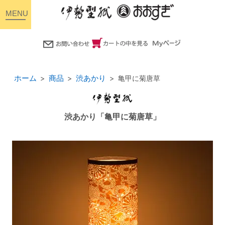
toggle
navigation
ホーム
商品
渋あかり
亀甲に菊唐草
渋あかり「亀甲に菊唐草」