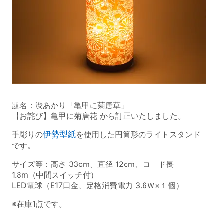
題名：渋あかり「亀甲に菊唐草」
【お詫び】亀甲に菊唐花 から訂正いたしました。
手彫りの
伊勢型紙
を使用した円筒形のライトスタンド
です。
サイズ等：高さ 33cm、直径 12cm、コード長
1.8m（中間スイッチ付）
LED電球（E17口金、定格消費電力 3.6Ｗ×１個）
※在庫1点です。