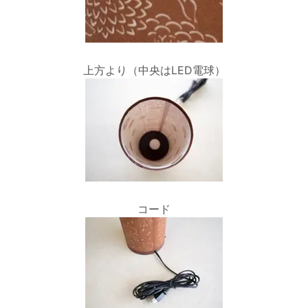
上方より（中央はLED電球）
コード