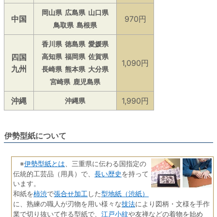
岡山県
広島県
山口県
中国
970円
鳥取県
島根県
香川県
徳島県
愛媛県
四国
高知県
福岡県
佐賀県
1,090円
九州
長崎県
熊本県
大分県
宮崎県
鹿児島県
沖縄
1,990円
沖縄県
伊勢型紙について
伊勢型紙とは
※
、三重県に伝わる国指定の
長い歴史
伝統的工芸品（用具）で、
を持って
います。
柿渋
張合せ加工
型地紙（渋紙）
和紙を
で
した
技法
に、熟練の職人が刃物を用い様々な
により図柄・文様を手作
江戸小紋
業で切り抜いて作る型紙で、
や友禅などの着物を始め