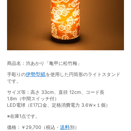
商品名：渋あかり「亀甲に松竹梅」
手彫りの
伊勢型紙
を使用した円筒形のライトスタンド
です。
サイズ等：高さ 33cm、直径 12cm、コード長
1.8m（中間スイッチ付）
LED電球（E17口金、定格消費電力 3.6Ｗ×１個）
※在庫1点です。
価格：￥29,700（税込・
送料
別）