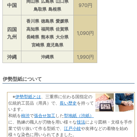
岡山県
広島県
山口県
中国
970円
鳥取県
島根県
香川県
徳島県
愛媛県
四国
高知県
福岡県
佐賀県
1,090円
九州
長崎県
熊本県
大分県
宮崎県
鹿児島県
沖縄
1,990円
沖縄県
伊勢型紙について
伊勢型紙とは
※
、三重県に伝わる国指定の
長い歴史
伝統的工芸品（用具）で、
を持って
います。
柿渋
張合せ加工
型地紙（渋紙）
和紙を
で
した
技法
に、熟練の職人が刃物を用い様々な
により図柄・文様を手作
江戸小紋
業で切り抜いて作る型紙で、
や友禅などの着物を始め
様々な染色に用いられてきました。