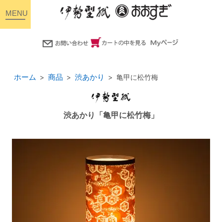
toggle
navigation
ホーム
商品
渋あかり
亀甲に松竹梅
渋あかり「亀甲に松竹梅」