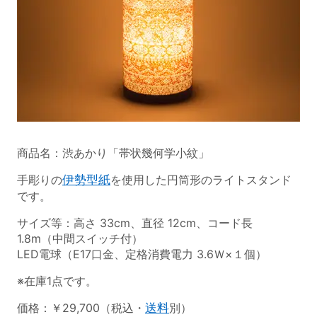
商品名：渋あかり「帯状幾何学小紋」
手彫りの
伊勢型紙
を使用した円筒形のライトスタンド
です。
サイズ等：高さ 33cm、直径 12cm、コード長
1.8m（中間スイッチ付）
LED電球（E17口金、定格消費電力 3.6Ｗ×１個）
※在庫1点です。
価格：￥29,700（税込・
送料
別）