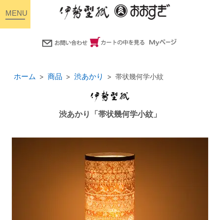
toggle
navigation
ホーム
商品
渋あかり
帯状幾何学小紋
渋あかり「帯状幾何学小紋」