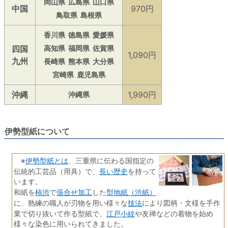
岡山県
広島県
山口県
中国
970円
鳥取県
島根県
香川県
徳島県
愛媛県
四国
高知県
福岡県
佐賀県
1,090円
九州
長崎県
熊本県
大分県
宮崎県
鹿児島県
沖縄
1,990円
沖縄県
伊勢型紙について
伊勢型紙とは
※
、三重県に伝わる国指定の
長い歴史
伝統的工芸品（用具）で、
を持って
います。
柿渋
張合せ加工
型地紙（渋紙）
和紙を
で
した
技法
に、熟練の職人が刃物を用い様々な
により図柄・文様を手作
江戸小紋
業で切り抜いて作る型紙で、
や友禅などの着物を始め
様々な染色に用いられてきました。