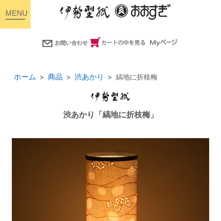
toggle
navigation
ホーム
商品
渋あかり
縞地に折枝梅
渋あかり「縞地に折枝梅」