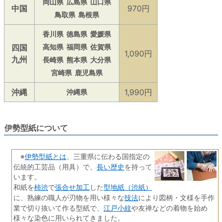
岡山県
広島県
山口県
中国
970円
鳥取県
島根県
香川県
徳島県
愛媛県
四国
高知県
福岡県
佐賀県
1,090円
九州
長崎県
熊本県
大分県
宮崎県
鹿児島県
沖縄
1,990円
沖縄県
伊勢型紙について
伊勢型紙とは
※
、三重県に伝わる国指定の
長い歴史
伝統的工芸品（用具）で、
を持って
います。
柿渋
張合せ加工
型地紙（渋紙）
和紙を
で
した
技法
に、熟練の職人が刃物を用い様々な
により図柄・文様を手作
江戸小紋
業で切り抜いて作る型紙で、
や友禅などの着物を始め
様々な染色に用いられてきました。