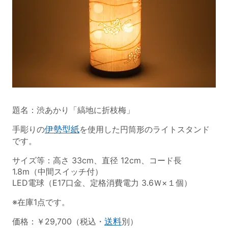
題名：渋あかり「縞地に折枝梅」
手彫りの
伊勢型紙
を使用した円筒形のライトスタンド
です。
サイズ等：高さ 33cm、直径 12cm、コード長
1.8m（中間スイッチ付）
LED電球（E17口金、定格消費電力 3.6Ｗ×１個）
※在庫1点です。
価格：￥29,700（税込・
送料
別）