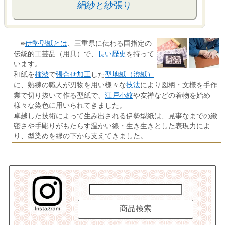
絹紗と紗張り
伊勢型紙とは
※
、三重県に伝わる国指定の
長い歴史
伝統的工芸品（用具）で、
を持って
います。
柿渋
張合せ加工
型地紙（渋紙）
和紙を
で
した
技法
に、熟練の職人が刃物を用い様々な
により図柄・文様を手作
江戸小紋
業で切り抜いて作る型紙で、
や友禅などの着物を始め
様々な染色に用いられてきました。
卓越した技術によって生み出される伊勢型紙は、見事なまでの緻
密さや手彫りがもたらす温かい線・生き生きとした表現力によ
り、型染めを縁の下から支えてきました。