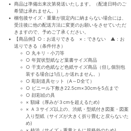
商品は準備出来次第発送いたします。（配達日時のご
希望は承れません。）
梱包後サイズ・重量が規定内に納まらない場合には、
受注後に他の配送方法に変更のお願いをさせていただ
きますので、予めご了承ください。
【商品例】○：お送りできる ×：できない ▲：お
送りできる（条件付き）
○ 丸キリ・小刀等
○ 年賀状型紙など葉書サイズ商品
○ 干支の色紙など色紙サイズ商品（但し個別包
装する場合は1点しか送れません。）
○ 彫刻道具セット（A～D全て）
○ ビニール下敷き22.5cm×30cmを5点まで
○ 顔彩絵の具
× 額縁（厚みが３cmを超えるため)
× Ａ３サイズ以上の、渋紙・型紙付き図案・図案
入り型紙（サイズが大きく折り畳むと戻らないた
め)
× 柿渋（サイズ・重量ともに規格外のため)