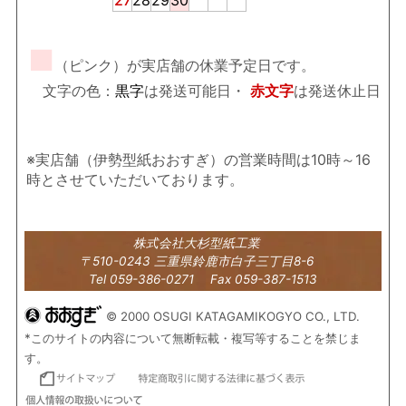
■
（ピンク）が実店舗の休業予定日です。
文字の色：
黒字
は発送可能日・
赤文字
は発送休止日
※実店舗（伊勢型紙おおすぎ）の営業時間は10時～16
時とさせていただいております。
株式会社大杉型紙工業
〒510-0243 三重県鈴鹿市白子三丁目8-6
Tel 059-386-0271 Fax 059-387-1513
© 2000 OSUGI KATAGAMIKOGYO CO., LTD.
*このサイトの内容について無断転載・複写等することを禁じま
す。