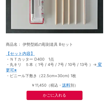
商品名： 伊勢型紙の彫刻道具 Bセット
【セット内容】
・ＮＴカッター D400 1点
・丸キリ ５本（ 1号 / 4号 / 7号 / 10号 / 13号 ）→
変
更可※
・ビニール下敷き（22.5cm×30cm) 1枚
￥11,450（税込・
送料
別）