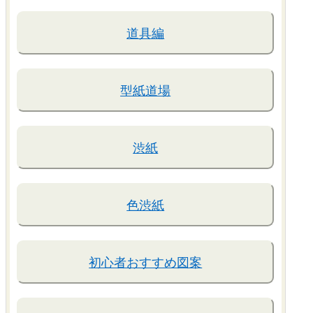
道具編
型紙道場
渋紙
色渋紙
初心者おすすめ図案