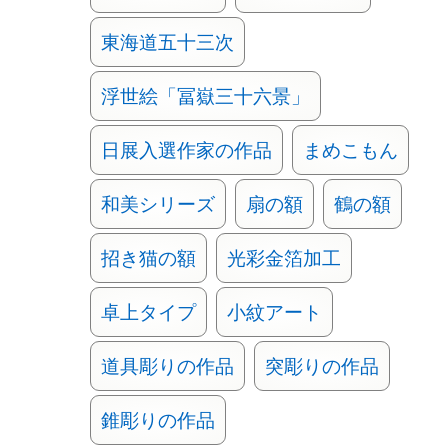
東海道五十三次
浮世絵「冨嶽三十六景」
日展入選作家の作品
まめこもん
和美シリーズ
扇の額
鶴の額
招き猫の額
光彩金箔加工
卓上タイプ
小紋アート
道具彫りの作品
突彫りの作品
錐彫りの作品