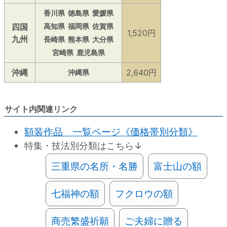
香川県
徳島県
愛媛県
四国
高知県
福岡県
佐賀県
1,520円
九州
長崎県
熊本県
大分県
宮崎県
鹿児島県
沖縄
2,640円
沖縄県
サイト内関連リンク
額装作品 一覧ページ《価格帯別分類》
特集・技法別分類はこちら↓
三重県の名所・名勝
富士山の額
七福神の額
フクロウの額
商売繁盛祈願
ご夫婦に贈る