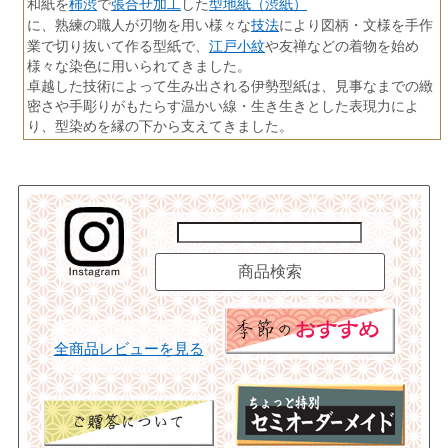
柿渋
張合せ加工
型地紙（渋紙）
和紙を
で
した
技法
に、熟練の職人が刃物を用い様々な
により図柄・文様を手作
江戸小紋
業で切り抜いて作る型紙で、
や友禅などの着物を始め
様々な染色に用いられてきました。
卓越した技術によって生み出される伊勢型紙は、見事なまでの緻
密さや手彫りがもたらす温かい線・生き生きとした表現力によ
り、型染めを縁の下から支えてきました。
全商品レビューを見る