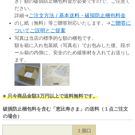
き）額の破損防止梱包料金が必要ですので、ご注意く
ださい。
詳細→
ご注文方法 / 基本送料・破損防止梱包料金
のし紙（無料）等ご贈答対応いたします。→
ご贈答に
ついてご説明とご提案
写真は当店の標準的な額の梱包です。
額を箱に入れ包装紙（写真右）でお包みした後、段ボ
ール箱の内側に、安全のため緩衝材を入れてお送りし
ます。
※ 只今商品金額3万円以上で送料無料です。
破損防止梱包料を含む「恵比寿さま」の送料（１点ご注文
の場合）
１個口