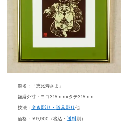
題名：「恵比寿さま」
額縁外寸：ヨコ315mm×タテ315mm
技法：
突き彫り・
道具彫り
他
価格：￥9,900（税込・
送料
別）