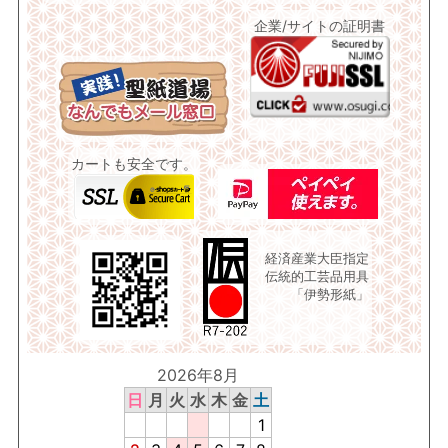
企業/サイトの証明書
カートも安全です。
経済産業大臣指定
伝統的工芸品用具
「伊勢形紙」
2026年8月
日
月
火
水
木
金
土
1