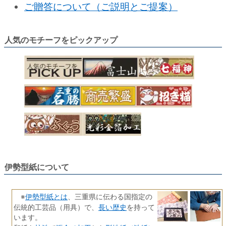
ご贈答について（ご説明とご提案）
人気のモチーフをピックアップ
伊勢型紙について
伊勢型紙とは
※
、三重県に伝わる国指定の
長い歴史
伝統的工芸品（用具）で、
を持って
います。