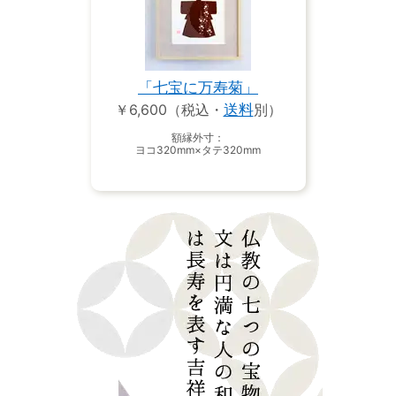
「七宝に万寿菊」
￥6,600（税込・
送料
別）
額縁外寸：
ヨコ320mm×タテ320mm