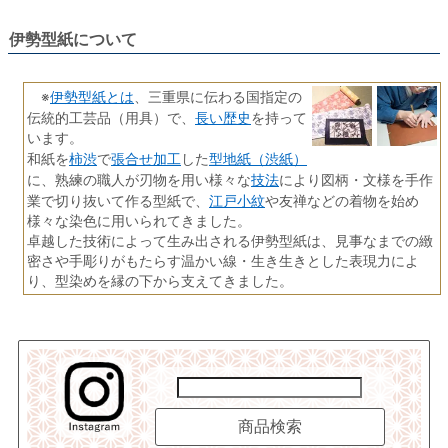
伊勢型紙について
伊勢型紙とは
※
、三重県に伝わる国指定の
長い歴史
伝統的工芸品（用具）で、
を持って
います。
柿渋
張合せ加工
型地紙（渋紙）
和紙を
で
した
技法
に、熟練の職人が刃物を用い様々な
により図柄・文様を手作
江戸小紋
業で切り抜いて作る型紙で、
や友禅などの着物を始め
様々な染色に用いられてきました。
卓越した技術によって生み出される伊勢型紙は、見事なまでの緻
密さや手彫りがもたらす温かい線・生き生きとした表現力によ
り、型染めを縁の下から支えてきました。