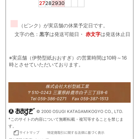
27
28
29
30
■
（ピンク）が実店舗の休業予定日です。
文字の色：
黒字
は発送可能日・
赤文字
は発送休止日
※実店舗（伊勢型紙おおすぎ）の営業時間は10時～16
時とさせていただいております。
株式会社大杉型紙工業
〒510-0243 三重県鈴鹿市白子三丁目8-6
Tel 059-386-0271 Fax 059-387-1513
© 2000 OSUGI KATAGAMIKOGYO CO., LTD.
*このサイトの内容について無断転載・複写等することを禁じま
す。