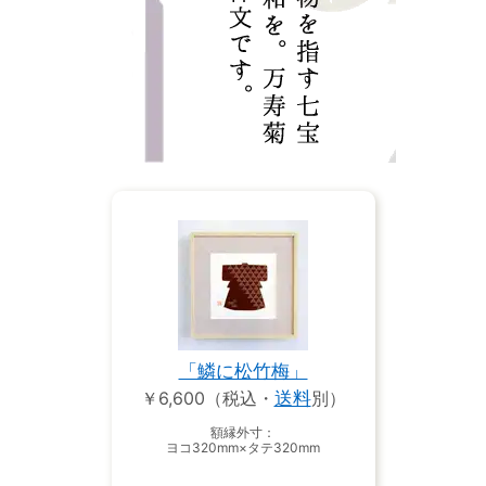
「鱗に松竹梅」
￥6,600（税込・
送料
別）
額縁外寸：
ヨコ320mm×タテ320mm