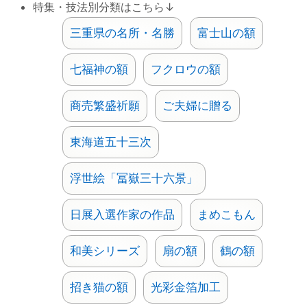
特集・技法別分類はこちら↓
三重県の名所・名勝
富士山の額
七福神の額
フクロウの額
商売繁盛祈願
ご夫婦に贈る
東海道五十三次
浮世絵「冨嶽三十六景」
日展入選作家の作品
まめこもん
和美シリーズ
扇の額
鶴の額
招き猫の額
光彩金箔加工