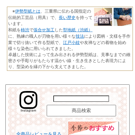
伊勢型紙とは
※
、三重県に伝わる国指定の
長い歴史
伝統的工芸品（用具）で、
を持って
います。
柿渋
張合せ加工
型地紙（渋紙）
和紙を
で
した
技法
に、熟練の職人が刃物を用い様々な
により図柄・文様を手作
江戸小紋
業で切り抜いて作る型紙で、
や友禅などの着物を始め
様々な染色に用いられてきました。
卓越した技術によって生み出される伊勢型紙は、見事なまでの緻
密さや手彫りがもたらす温かい線・生き生きとした表現力によ
り、型染めを縁の下から支えてきました。
全商品レビューを見る