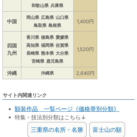
和歌山県
兵庫県
岡山県
広島県
山口県
中国
1,400円
鳥取県
島根県
香川県
徳島県
愛媛県
四国
高知県
福岡県
佐賀県
1,520円
九州
長崎県
熊本県
大分県
宮崎県
鹿児島県
沖縄
2,640円
沖縄県
サイト内関連リンク
額装作品 一覧ページ《価格帯別分類》
特集・技法別分類はこちら↓
三重県の名所・名勝
富士山の額