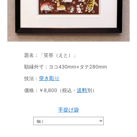
題名：「笑答（えと）」
額縁外寸：ヨコ430mm×タテ280mm
技法：
突き彫り
価格：￥8,800（税込・
送料
別）
手提げ袋