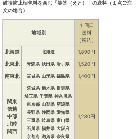
破損防止梱包料を含む「笑答（えと）」の送料（１点ご注
文の場合）
１個口
地域別
送料
（税込）
北海道
1,890円
北海道
北東北
1,520円
青森県
秋田県
岩手県
南東北
1,400円
宮城県
山形県
福島県
茨城県
栃木県
群馬県
埼玉県
千葉県
神奈川県
関東
東京都
山梨県
新潟県
信越
長野県
静岡県
愛知県
中部
1,280円
三重県
岐阜県
富山県
北陸
石川県
福井県
大阪府
関西
京都府
滋賀県
奈良県