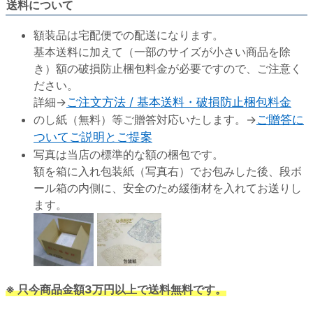
送料について
額装品は宅配便での配送になります。
基本送料に加えて（一部のサイズが小さい商品を除
き）額の破損防止梱包料金が必要ですので、ご注意く
ださい。
詳細→
ご注文方法 / 基本送料・破損防止梱包料金
のし紙（無料）等ご贈答対応いたします。→
ご贈答に
ついてご説明とご提案
写真は当店の標準的な額の梱包です。
額を箱に入れ包装紙（写真右）でお包みした後、段ボ
ール箱の内側に、安全のため緩衝材を入れてお送りし
ます。
※ 只今商品金額3万円以上で送料無料です。