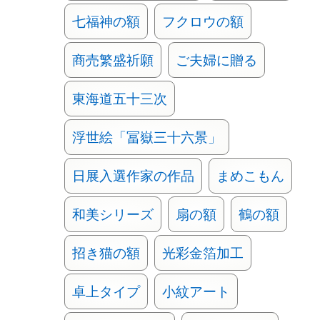
七福神の額
フクロウの額
商売繁盛祈願
ご夫婦に贈る
東海道五十三次
浮世絵「冨嶽三十六景」
日展入選作家の作品
まめこもん
和美シリーズ
扇の額
鶴の額
招き猫の額
光彩金箔加工
卓上タイプ
小紋アート