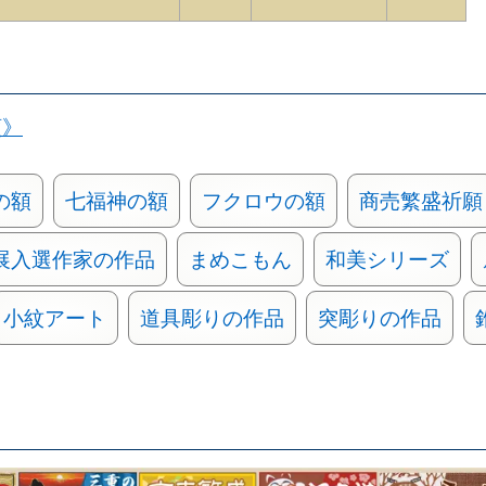
類》
の額
七福神の額
フクロウの額
商売繁盛祈願
展入選作家の作品
まめこもん
和美シリーズ
小紋アート
道具彫りの作品
突彫りの作品