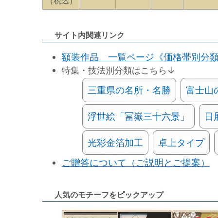
（税込）
サイト内関連リンク
額装作品 一覧ページ《価格帯別分
特集・技法別分類はこちら↓
三重県の名所・名勝
富士山
浮世絵「冨嶽三十六景」
日
光彩金箔加工
卓上タイプ
ご贈答について（ご説明とご提案）
人気のモチーフをピックアップ