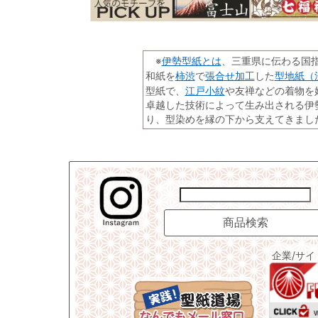
伊勢型紙とは
※
、三重県に伝わる国
柿渋
張合せ加工
型地紙（
和紙を
で
した
江戸小紋
型紙で、
や友禅などの着物を
卓越した技術によって生み出される伊
り、型染めを縁の下から支えてきまし
企業/サ