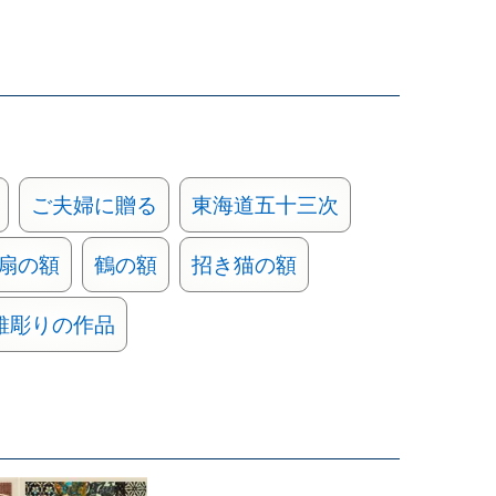
ご夫婦に贈る
東海道五十三次
扇の額
鶴の額
招き猫の額
錐彫りの作品