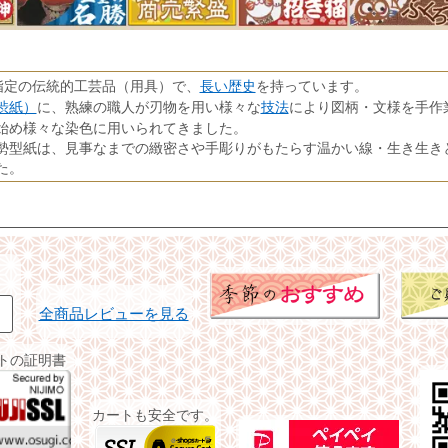
長い歴史
指定の伝統的工芸品（用具）で、
を持っています。
渋紙）
技法
に、熟練の職人が刃物を用い様々な
により図柄・文様を手作
始め様々な染色に用いられてきました。
勢型紙は、見事なまでの緻密さや手彫りがもたらす温かい線・生き生き
た。
全商品レビューを見る
イトの証明書
カートも安全です。