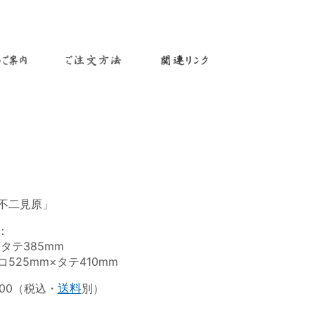
不二見原」
：
×タテ385mm
525mm×タテ410mm
600（税込・
送料
別）