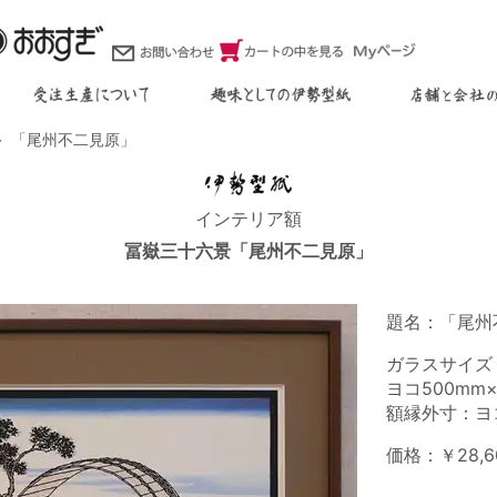
「尾州不二見原」
インテリア額
冨嶽三十六景「尾州不二見原」
題名：「尾州
ガラスサイズ
ヨコ500mm
額縁外寸：ヨコ
価格：￥28,