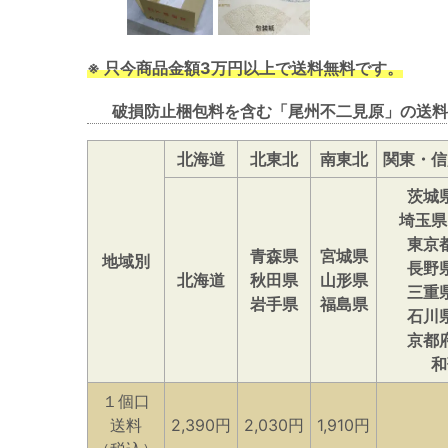
※ 只今商品金額3万円以上で送料無料です。
破損防止梱包料を含む「尾州不二見原」の送料
北海道
北東北
南東北
関東・信
茨城
埼玉県
東京
青森県
宮城県
地域別
長野
北海道
秋田県
山形県
三重
岩手県
福島県
石川
京都
和
１個口
送料
2,390円
2,030円
1,910円