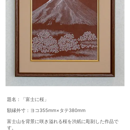
題名：「富士に桜」
額縁外寸：ヨコ355mm×タテ380mm
富士山を背景に咲き溢れる桜を渋紙に彫刻した作品で
す。