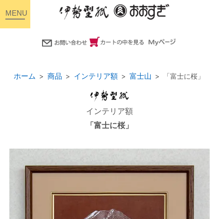
toggle
navigation
ホーム
商品
インテリア額
富士山
「富士に桜」
インテリア額
「富士に桜」