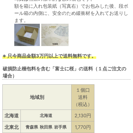
額を箱に入れ包装紙（写真右）でお包みした後、段ボ
ール箱の内側に、安全のため緩衝材を入れてお送りし
ます。
※ 只今商品金額3万円以上で送料無料です。
破損防止梱包料を含む「富士に桜」の送料（１点ご注文の
場合）
１個口
地域別
送料
（税込）
北海道
2,130円
北海道
北東北
1,770円
青森県
秋田県
岩手県