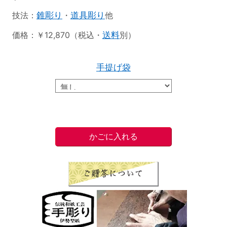
技法：
錐彫り
・
道具彫り
他
価格：￥12,870（税込・
送料
別）
手提げ袋