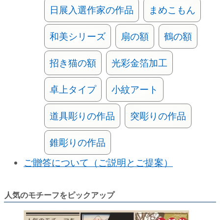
日展入選作家の作品
まめこもん
和美シリーズ
扇の額
鶴の額
招き猫の額
光彩金箔加工
卓上タイプ
小紋アート
道具彫りの作品
突彫りの作品
錐彫りの作品
ご贈答について（ご説明とご提案）
人気のモチーフをピックアップ