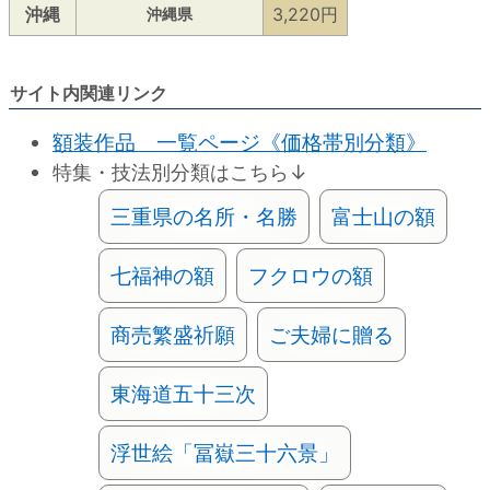
沖縄
3,220円
沖縄県
サイト内関連リンク
額装作品 一覧ページ《価格帯別分類》
特集・技法別分類はこちら↓
三重県の名所・名勝
富士山の額
七福神の額
フクロウの額
商売繁盛祈願
ご夫婦に贈る
東海道五十三次
浮世絵「冨嶽三十六景」