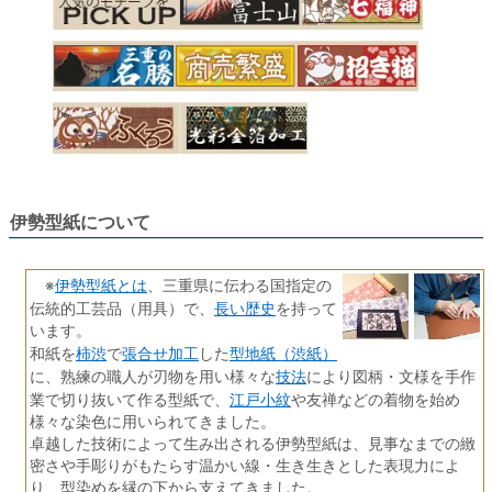
伊勢型紙について
伊勢型紙とは
※
、三重県に伝わる国指定の
長い歴史
伝統的工芸品（用具）で、
を持って
います。
柿渋
張合せ加工
型地紙（渋紙）
和紙を
で
した
技法
に、熟練の職人が刃物を用い様々な
により図柄・文様を手作
江戸小紋
業で切り抜いて作る型紙で、
や友禅などの着物を始め
様々な染色に用いられてきました。
卓越した技術によって生み出される伊勢型紙は、見事なまでの緻
密さや手彫りがもたらす温かい線・生き生きとした表現力によ
り、型染めを縁の下から支えてきました。