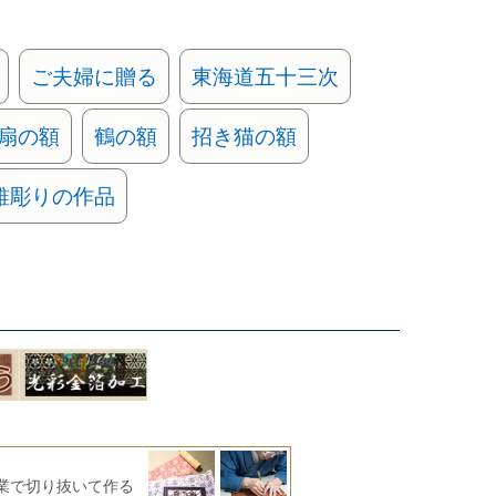
ご夫婦に贈る
東海道五十三次
扇の額
鶴の額
招き猫の額
錐彫りの作品
業で切り抜いて作る