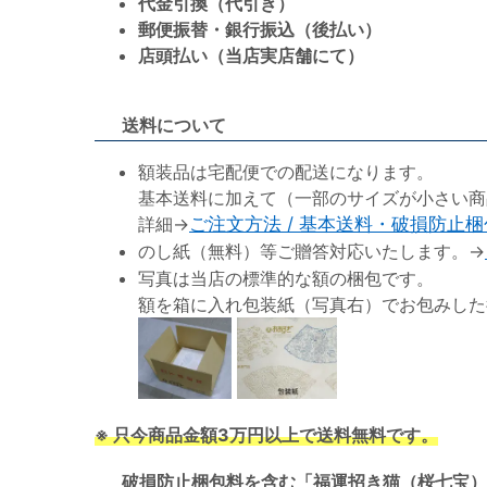
代金引換（代引き）
郵便振替・銀行振込（後払い）
店頭払い（当店実店舗にて）
送料について
額装品は宅配便での配送になります。
基本送料に加えて（一部のサイズが小さい商
詳細→
ご注文方法 / 基本送料・破損防止
のし紙（無料）等ご贈答対応いたします。→
写真は当店の標準的な額の梱包です。
額を箱に入れ包装紙（写真右）でお包みした
※ 只今商品金額3万円以上で送料無料です。
破損防止梱包料を含む「福運招き猫（桜七宝）