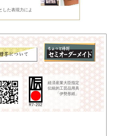
とした表現力によ
経済産業大臣指定
伝統的工芸品用具
「伊勢形紙」