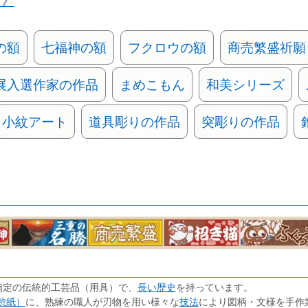
類》
の額
七福神の額
フクロウの額
商売繁盛祈願
展入選作家の作品
まめこもん
和美シリーズ
小紋アート
道具彫りの作品
突彫りの作品
長い歴史
指定の伝統的工芸品（用具）で、
を持っています。
渋紙）
技法
に、熟練の職人が刃物を用い様々な
により図柄・文様を手作