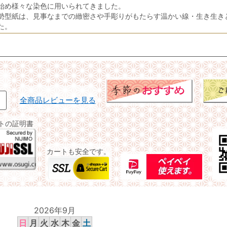
始め様々な染色に用いられてきました。
勢型紙は、見事なまでの緻密さや手彫りがもたらす温かい線・生き生き
た。
全商品レビューを見る
イトの証明書
カートも安全です。
2026年9月
日
月
火
水
木
金
土