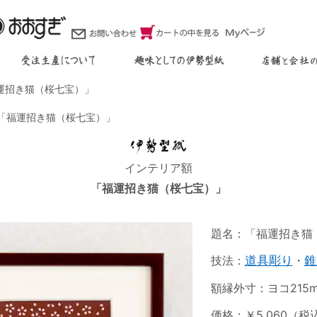
運招き猫（桜七宝）」
「福運招き猫（桜七宝）」
インテリア額
「福運招き猫（桜七宝）」
題名：「福運招き猫
技法：
道具彫り
・
錐
額縁外寸：ヨコ215m
価格：￥5,060（税