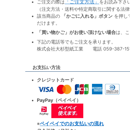
ご注文の際は
「ご注文方法」
をお読み下さ
（注文方法・送料や特定商取引に関する法律
該当商品の
「かごに入れる」ボタン
を押し
だけます。
「買い物かご」がお使い頂けない場合
は、こ
下記の電話等でもご注文を承ります。
株式会社大杉型紙工業 電話 059-387-1515 F
お支払い方法
クレジットカード
PayPay（ペイペイ）
※
ペイペイでのお支払いの流れ