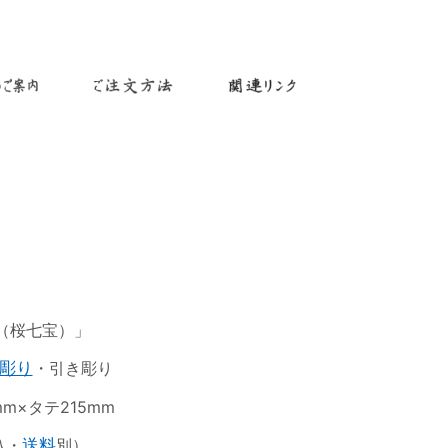
（桜七宝）」
彫り
・引き彫り
m×タテ215mm
込・
送料
別）