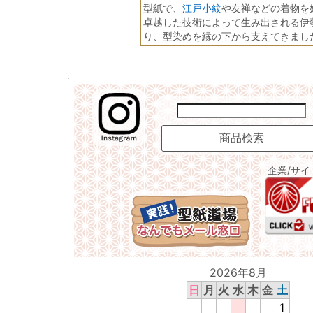
江戸小紋
型紙で、
や友禅などの着物を
卓越した技術によって生み出される伊
り、型染めを縁の下から支えてきまし
企業/サ
2026年8月
日
月
火
水
木
金
土
1