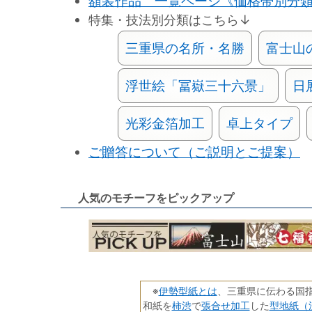
額装作品 一覧ページ《価格帯別分
特集・技法別分類はこちら↓
三重県の名所・名勝
富士山
浮世絵「冨嶽三十六景」
日
光彩金箔加工
卓上タイプ
ご贈答について（ご説明とご提案）
人気のモチーフをピックアップ
伊勢型紙とは
※
、三重県に伝わる国
柿渋
張合せ加工
型地紙（
和紙を
で
した