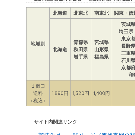
北海道
北東北
南東北
関東・信
茨城
埼玉県
東京
青森県
宮城県
地域別
長野
北海道
秋田県
山形県
三重
岩手県
福島県
石川
京都
和
１個口
送料
1,890円
1,520円
1,400円
（税込）
サイト内関連リンク